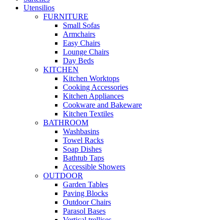
Utensilios
FURNITURE
Small Sofas
Armchairs
Easy Chairs
Lounge Chairs
Day Beds
KITCHEN
Kitchen Worktops
Cooking Accessories
Kitchen Appliances
Cookware and Bakeware
Kitchen Textiles
BATHROOM
Washbasins
Towel Racks
Soap Dishes
Bathtub Taps
Accessible Showers
OUTDOOR
Garden Tables
Paving Blocks
Outdoor Chairs
Parasol Bases
Vertical trellises