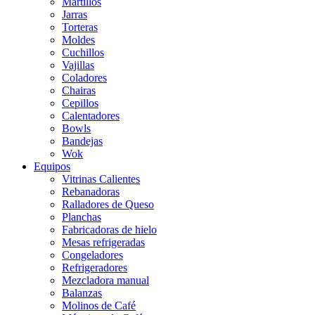
Martillos
Jarras
Torteras
Moldes
Cuchillos
Vajillas
Coladores
Chairas
Cepillos
Calentadores
Bowls
Bandejas
Wok
Equipos
Vitrinas Calientes
Rebanadoras
Ralladores de Queso
Planchas
Fabricadoras de hielo
Mesas refrigeradas
Congeladores
Refrigeradores
Mezcladora manual
Balanzas
Molinos de Café