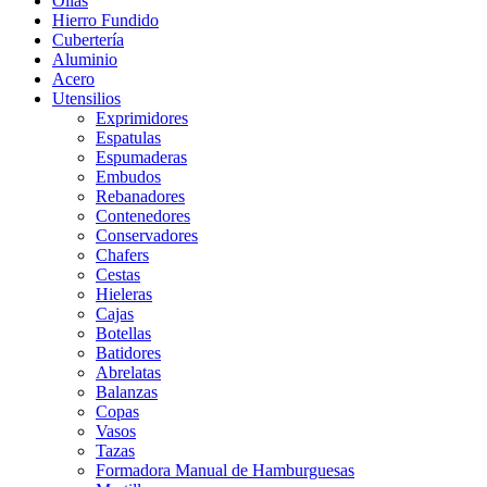
Ollas
Hierro Fundido
Cubertería
Aluminio
Acero
Utensilios
Exprimidores
Espatulas
Espumaderas
Embudos
Rebanadores
Contenedores
Conservadores
Chafers
Cestas
Hieleras
Cajas
Botellas
Batidores
Abrelatas
Balanzas
Copas
Vasos
Tazas
Formadora Manual de Hamburguesas