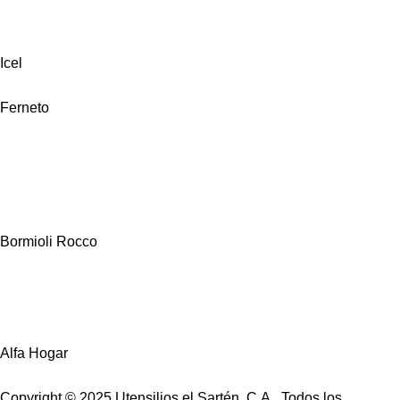
Icel
Ferneto
Bormioli Rocco
Alfa Hogar
Copyright © 2025 Utensilios el Sartén, C.A., Todos los