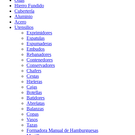
Ollas
Hierro Fundido
Cubertería
Aluminio
Acero
Utensilios
Exprimidores
Espatulas
Espumaderas
Embudos
Rebanadores
Contenedores
Conservadores
Chafers
Cestas
Hieleras
Cajas
Botellas
Batidores
Abrelatas
Balanzas
Copas
Vasos
Tazas
Formadora Manual de Hamburguesas