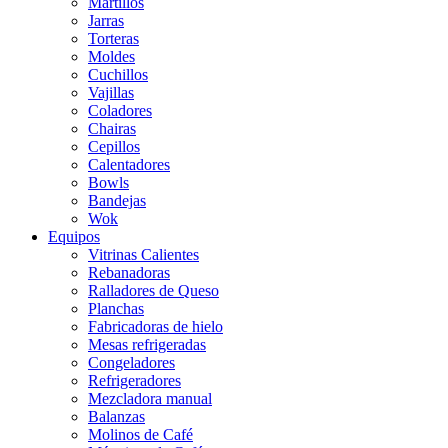
Martillos
Jarras
Torteras
Moldes
Cuchillos
Vajillas
Coladores
Chairas
Cepillos
Calentadores
Bowls
Bandejas
Wok
Equipos
Vitrinas Calientes
Rebanadoras
Ralladores de Queso
Planchas
Fabricadoras de hielo
Mesas refrigeradas
Congeladores
Refrigeradores
Mezcladora manual
Balanzas
Molinos de Café