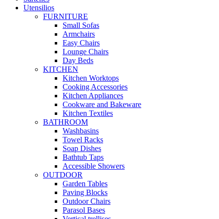
Utensilios
FURNITURE
Small Sofas
Armchairs
Easy Chairs
Lounge Chairs
Day Beds
KITCHEN
Kitchen Worktops
Cooking Accessories
Kitchen Appliances
Cookware and Bakeware
Kitchen Textiles
BATHROOM
Washbasins
Towel Racks
Soap Dishes
Bathtub Taps
Accessible Showers
OUTDOOR
Garden Tables
Paving Blocks
Outdoor Chairs
Parasol Bases
Vertical trellises