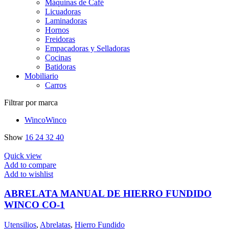
Máquinas de Café
Licuadoras
Laminadoras
Hornos
Freidoras
Empacadoras y Selladoras
Cocinas
Batidoras
Mobiliario
Carros
Filtrar por marca
Winco
Winco
Show
16
24
32
40
Quick view
Add to compare
Add to wishlist
ABRELATA MANUAL DE HIERRO FUNDIDO
WINCO CO-1
Utensilios
,
Abrelatas
,
Hierro Fundido