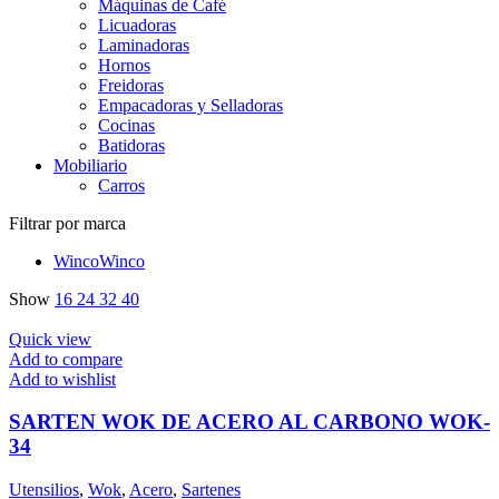
Máquinas de Café
Licuadoras
Laminadoras
Hornos
Freidoras
Empacadoras y Selladoras
Cocinas
Batidoras
Mobiliario
Carros
Filtrar por marca
Winco
Winco
Show
16
24
32
40
Quick view
Add to compare
Add to wishlist
SARTEN WOK DE ACERO AL CARBONO WOK-
34
Utensilios
,
Wok
,
Acero
,
Sartenes