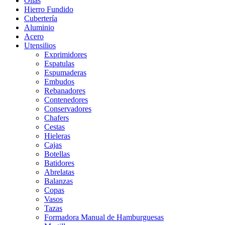
Ollas
Hierro Fundido
Cubertería
Aluminio
Acero
Utensilios
Exprimidores
Espatulas
Espumaderas
Embudos
Rebanadores
Contenedores
Conservadores
Chafers
Cestas
Hieleras
Cajas
Botellas
Batidores
Abrelatas
Balanzas
Copas
Vasos
Tazas
Formadora Manual de Hamburguesas