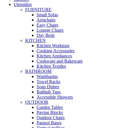
Utensilios
FURNITURE
Small Sofas
Armchairs
Easy Chairs
Lounge Chairs
Day Beds
KITCHEN
Kitchen Worktops
Cooking Accessories
Kitchen Appliances
Cookware and Bakeware
Kitchen Textiles
BATHROOM
Washbasins
Towel Racks
Soap Dishes
Bathtub Taps
Accessible Showers
OUTDOOR
Garden Tables
Paving Blocks
Outdoor Chairs
Parasol Bases
Vertical trellises