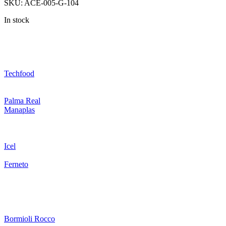
SKU:
ACE-005-G-104
In stock
Techfood
Palma Real
Manaplas
Icel
Ferneto
Bormioli Rocco