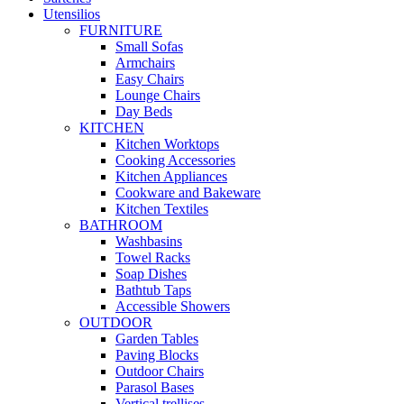
Utensilios
FURNITURE
Small Sofas
Armchairs
Easy Chairs
Lounge Chairs
Day Beds
KITCHEN
Kitchen Worktops
Cooking Accessories
Kitchen Appliances
Cookware and Bakeware
Kitchen Textiles
BATHROOM
Washbasins
Towel Racks
Soap Dishes
Bathtub Taps
Accessible Showers
OUTDOOR
Garden Tables
Paving Blocks
Outdoor Chairs
Parasol Bases
Vertical trellises