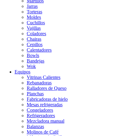
Martillos
Jarras
Torteras
Moldes
Cuchillos
Vajillas
Coladores
Chairas
Cepillos
Calentadores
Bowls
Bandejas
Wok
Equipos
Vitrinas Calientes
Rebanadoras
Ralladores de Queso
Planchas
Fabricadoras de hielo
Mesas refrigeradas
Congeladores
Refrigeradores
Mezcladora manual
Balanzas
Molinos de Café