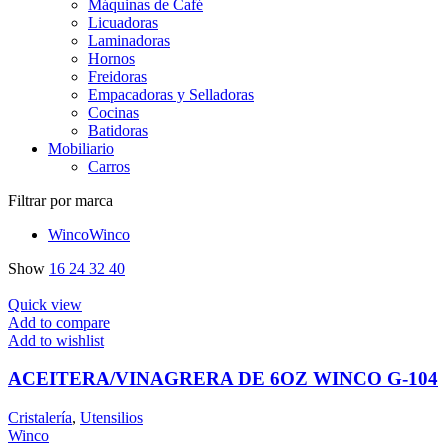
Máquinas de Café
Licuadoras
Laminadoras
Hornos
Freidoras
Empacadoras y Selladoras
Cocinas
Batidoras
Mobiliario
Carros
Filtrar por marca
Winco
Winco
Show
16
24
32
40
Quick view
Add to compare
Add to wishlist
ACEITERA/VINAGRERA DE 6OZ WINCO G-104
Cristalería
,
Utensilios
Winco