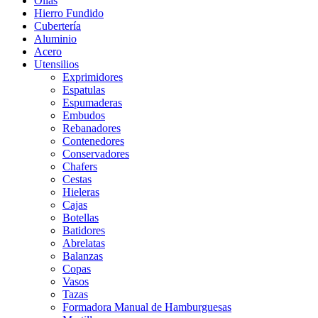
Ollas
Hierro Fundido
Cubertería
Aluminio
Acero
Utensilios
Exprimidores
Espatulas
Espumaderas
Embudos
Rebanadores
Contenedores
Conservadores
Chafers
Cestas
Hieleras
Cajas
Botellas
Batidores
Abrelatas
Balanzas
Copas
Vasos
Tazas
Formadora Manual de Hamburguesas