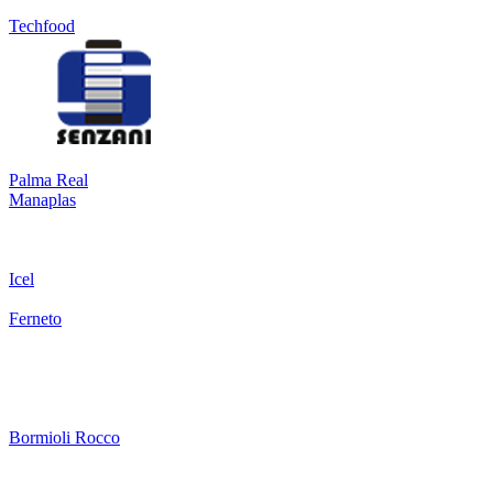
Techfood
Palma Real
Manaplas
Icel
Ferneto
Bormioli Rocco