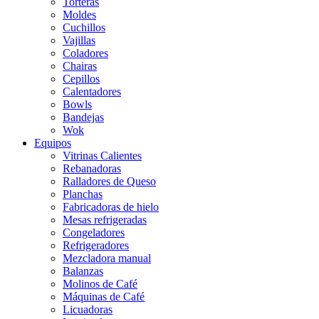
Torteras
Moldes
Cuchillos
Vajillas
Coladores
Chairas
Cepillos
Calentadores
Bowls
Bandejas
Wok
Equipos
Vitrinas Calientes
Rebanadoras
Ralladores de Queso
Planchas
Fabricadoras de hielo
Mesas refrigeradas
Congeladores
Refrigeradores
Mezcladora manual
Balanzas
Molinos de Café
Máquinas de Café
Licuadoras