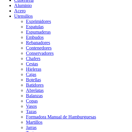
Cubertería
Aluminio
Acero
Utensilios
Exprimidores
Espatulas
Espumaderas
Embudos
Rebanadores
Contenedores
Conservadores
Chafers
Cestas
Hieleras
Cajas
Botellas
Batidores
Abrelatas
Balanzas
Copas
Vasos
Tazas
Formadora Manual de Hamburguesas
Martillos
Jarras