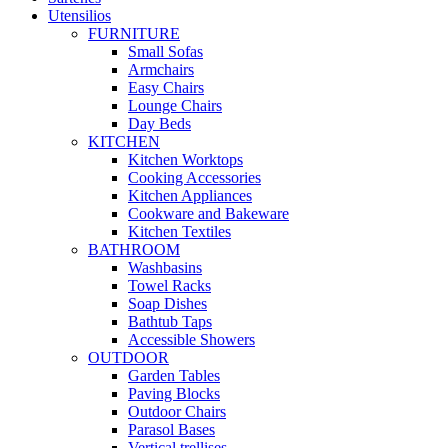
Utensilios
FURNITURE
Small Sofas
Armchairs
Easy Chairs
Lounge Chairs
Day Beds
KITCHEN
Kitchen Worktops
Cooking Accessories
Kitchen Appliances
Cookware and Bakeware
Kitchen Textiles
BATHROOM
Washbasins
Towel Racks
Soap Dishes
Bathtub Taps
Accessible Showers
OUTDOOR
Garden Tables
Paving Blocks
Outdoor Chairs
Parasol Bases
Vertical trellises