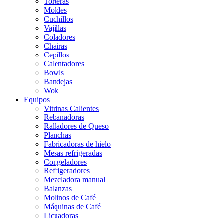
Torteras
Moldes
Cuchillos
Vajillas
Coladores
Chairas
Cepillos
Calentadores
Bowls
Bandejas
Wok
Equipos
Vitrinas Calientes
Rebanadoras
Ralladores de Queso
Planchas
Fabricadoras de hielo
Mesas refrigeradas
Congeladores
Refrigeradores
Mezcladora manual
Balanzas
Molinos de Café
Máquinas de Café
Licuadoras