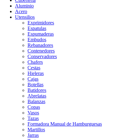
Cubertería
Aluminio
Acero
Utensilios
Exprimidores
Espatulas
Espumaderas
Embudos
Rebanadores
Contenedores
Conservadores
Chafers
Cestas
Hieleras
Cajas
Botellas
Batidores
Abrelatas
Balanzas
Copas
Vasos
Tazas
Formadora Manual de Hamburguesas
Martillos
Jarras