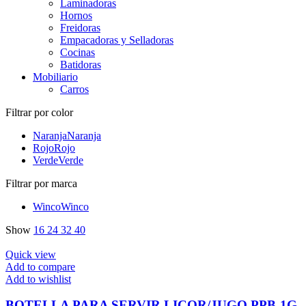
Laminadoras
Hornos
Freidoras
Empacadoras y Selladoras
Cocinas
Batidoras
Mobiliario
Carros
Filtrar por color
Naranja
Naranja
Rojo
Rojo
Verde
Verde
Filtrar por marca
Winco
Winco
Show
16
24
32
40
Quick view
Add to compare
Add to wishlist
BOTELLA PARA SERVIR LICOR/JUGO PPB-1G