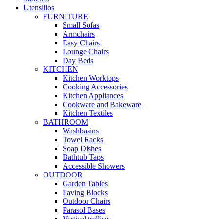
Utensilios
FURNITURE
Small Sofas
Armchairs
Easy Chairs
Lounge Chairs
Day Beds
KITCHEN
Kitchen Worktops
Cooking Accessories
Kitchen Appliances
Cookware and Bakeware
Kitchen Textiles
BATHROOM
Washbasins
Towel Racks
Soap Dishes
Bathtub Taps
Accessible Showers
OUTDOOR
Garden Tables
Paving Blocks
Outdoor Chairs
Parasol Bases
Vertical trellises