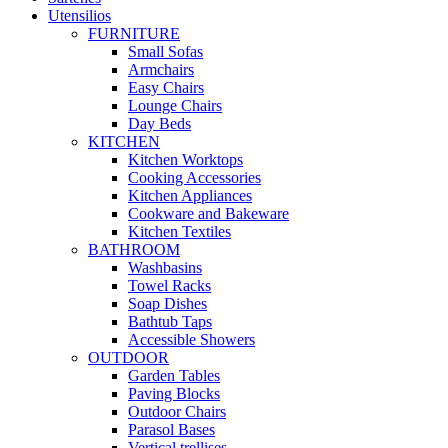
Utensilios
FURNITURE
Small Sofas
Armchairs
Easy Chairs
Lounge Chairs
Day Beds
KITCHEN
Kitchen Worktops
Cooking Accessories
Kitchen Appliances
Cookware and Bakeware
Kitchen Textiles
BATHROOM
Washbasins
Towel Racks
Soap Dishes
Bathtub Taps
Accessible Showers
OUTDOOR
Garden Tables
Paving Blocks
Outdoor Chairs
Parasol Bases
Vertical trellises