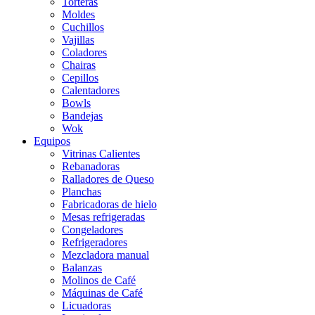
Torteras
Moldes
Cuchillos
Vajillas
Coladores
Chairas
Cepillos
Calentadores
Bowls
Bandejas
Wok
Equipos
Vitrinas Calientes
Rebanadoras
Ralladores de Queso
Planchas
Fabricadoras de hielo
Mesas refrigeradas
Congeladores
Refrigeradores
Mezcladora manual
Balanzas
Molinos de Café
Máquinas de Café
Licuadoras