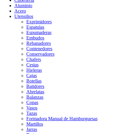
Cubertería
Aluminio
Acero
Utensilios
Exprimidores
Espatulas
Espumaderas
Embudos
Rebanadores
Contenedores
Conservadores
Chafers
Cestas
Hieleras
Cajas
Botellas
Batidores
Abrelatas
Balanzas
Copas
Vasos
Tazas
Formadora Manual de Hamburguesas
Martillos
Jarras