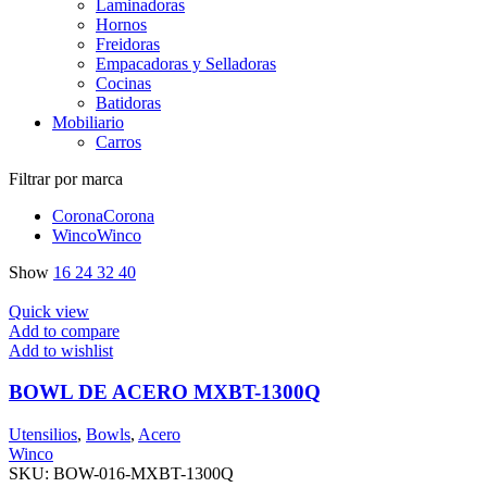
Laminadoras
Hornos
Freidoras
Empacadoras y Selladoras
Cocinas
Batidoras
Mobiliario
Carros
Filtrar por marca
Corona
Corona
Winco
Winco
Show
16
24
32
40
Quick view
Add to compare
Add to wishlist
BOWL DE ACERO MXBT-1300Q
Utensilios
,
Bowls
,
Acero
Winco
SKU:
BOW-016-MXBT-1300Q