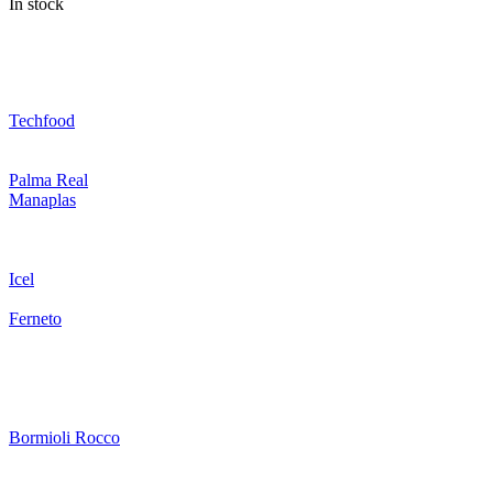
In stock
Techfood
Palma Real
Manaplas
Icel
Ferneto
Bormioli Rocco