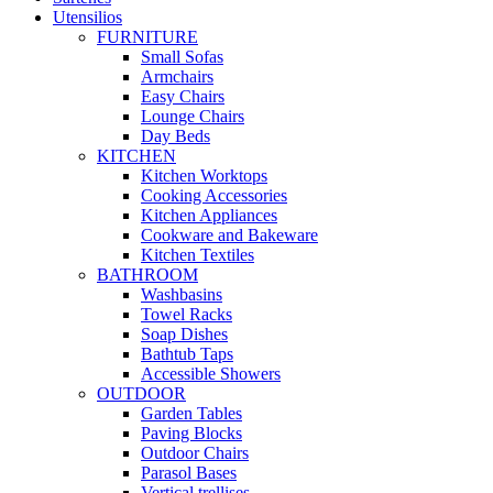
Utensilios
FURNITURE
Small Sofas
Armchairs
Easy Chairs
Lounge Chairs
Day Beds
KITCHEN
Kitchen Worktops
Cooking Accessories
Kitchen Appliances
Cookware and Bakeware
Kitchen Textiles
BATHROOM
Washbasins
Towel Racks
Soap Dishes
Bathtub Taps
Accessible Showers
OUTDOOR
Garden Tables
Paving Blocks
Outdoor Chairs
Parasol Bases
Vertical trellises