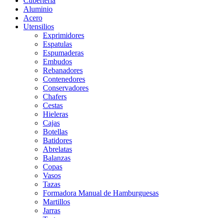
Cubertería
Aluminio
Acero
Utensilios
Exprimidores
Espatulas
Espumaderas
Embudos
Rebanadores
Contenedores
Conservadores
Chafers
Cestas
Hieleras
Cajas
Botellas
Batidores
Abrelatas
Balanzas
Copas
Vasos
Tazas
Formadora Manual de Hamburguesas
Martillos
Jarras