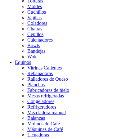
Torteras
Moldes
Cuchillos
Vajillas
Coladores
Chairas
Cepillos
Calentadores
Bowls
Bandejas
Wok
Equipos
Vitrinas Calientes
Rebanadoras
Ralladores de Queso
Planchas
Fabricadoras de hielo
Mesas refrigeradas
Congeladores
Refrigeradores
Mezcladora manual
Balanzas
Molinos de Café
Máquinas de Café
Licuadoras