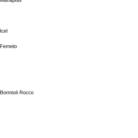
Manaplas
Icel
Ferneto
Bormioli Rocco
Alfa Hogar