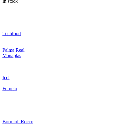
In stock
Techfood
Palma Real
Manaplas
Icel
Ferneto
Bormioli Rocco