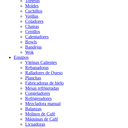
Torteras
Moldes
Cuchillos
Vajillas
Coladores
Chairas
Cepillos
Calentadores
Bowls
Bandejas
Wok
Equipos
Vitrinas Calientes
Rebanadoras
Ralladores de Queso
Planchas
Fabricadoras de hielo
Mesas refrigeradas
Congeladores
Refrigeradores
Mezcladora manual
Balanzas
Molinos de Café
Máquinas de Café
Licuadoras