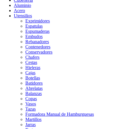
Cubertería
Aluminio
Acero
Utensilios
Exprimidores
Espatulas
Espumaderas
Embudos
Rebanadores
Contenedores
Conservadores
Chafers
Cestas
Hieleras
Cajas
Botellas
Batidores
Abrelatas
Balanzas
Copas
Vasos
Tazas
Formadora Manual de Hamburguesas
Martillos
Jarras