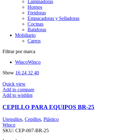
Laminadoras
Hornos
Freidoras
Empacadoras y Selladoras
Cocinas
Batidoras
Mobiliario
Carros
Filtrar por marca
Winco
Winco
Show
16
24
32
40
Quick view
Add to compare
Add to wishlist
CEPILLO PARA EQUIPOS BR-25
Utensilios
,
Cepillos
,
Plástico
Winco
SKU:
CEP-007-BR-25