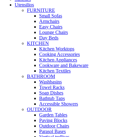
Utensilios
FURNITURE
Small Sofas
Armchairs
Easy Chairs
Lounge Chairs
Day Beds
KITCHEN
Kitchen Worktops
Cooking Accessories
Kitchen Appliances
Cookware and Bakeware
Kitchen Textiles
BATHROOM
Washbasins
Towel Racks
Soap Dishes
Bathtub Taps
Accessible Showers
OUTDOOR
Garden Tables
Paving Blocks
Outdoor Chairs
Parasol Bases
Vertical trellises