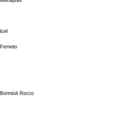
Manaplas
Icel
Ferneto
Bormioli Rocco
Alfa Hogar