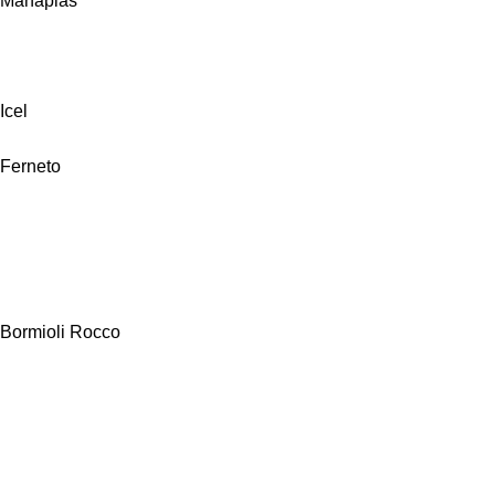
Manaplas
Icel
Ferneto
Bormioli Rocco
Alfa Hogar