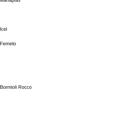
Manaplas
Icel
Ferneto
Bormioli Rocco
Alfa Hogar