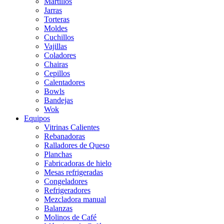
Martillos
Jarras
Torteras
Moldes
Cuchillos
Vajillas
Coladores
Chairas
Cepillos
Calentadores
Bowls
Bandejas
Wok
Equipos
Vitrinas Calientes
Rebanadoras
Ralladores de Queso
Planchas
Fabricadoras de hielo
Mesas refrigeradas
Congeladores
Refrigeradores
Mezcladora manual
Balanzas
Molinos de Café