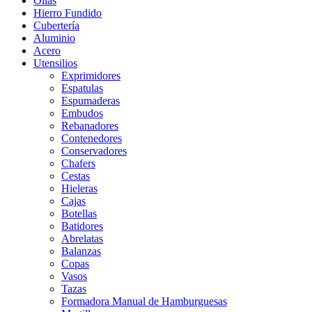
Ollas
Hierro Fundido
Cubertería
Aluminio
Acero
Utensilios
Exprimidores
Espatulas
Espumaderas
Embudos
Rebanadores
Contenedores
Conservadores
Chafers
Cestas
Hieleras
Cajas
Botellas
Batidores
Abrelatas
Balanzas
Copas
Vasos
Tazas
Formadora Manual de Hamburguesas