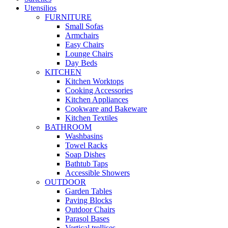
Utensilios
FURNITURE
Small Sofas
Armchairs
Easy Chairs
Lounge Chairs
Day Beds
KITCHEN
Kitchen Worktops
Cooking Accessories
Kitchen Appliances
Cookware and Bakeware
Kitchen Textiles
BATHROOM
Washbasins
Towel Racks
Soap Dishes
Bathtub Taps
Accessible Showers
OUTDOOR
Garden Tables
Paving Blocks
Outdoor Chairs
Parasol Bases
Vertical trellises