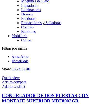
Máquinas de Café
Licuadoras
Laminadoras
Hornos
Freidoras
Empacadoras y Selladoras
Cocinas
Batidoras
Mobiliario
Carros
Filtrar por marca
Atosa
Atosa
IBoia
IBoia
Show
16
24
32
40
Quick view
Add to compare
Add to wishlist
CONGELADOR DE DOS PUERTAS CON
MONTAJE SUPERIOR MBF8002GR