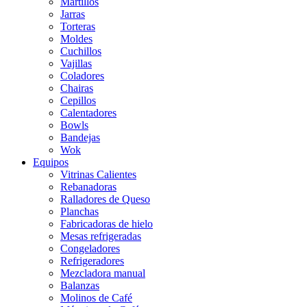
Martillos
Jarras
Torteras
Moldes
Cuchillos
Vajillas
Coladores
Chairas
Cepillos
Calentadores
Bowls
Bandejas
Wok
Equipos
Vitrinas Calientes
Rebanadoras
Ralladores de Queso
Planchas
Fabricadoras de hielo
Mesas refrigeradas
Congeladores
Refrigeradores
Mezcladora manual
Balanzas
Molinos de Café