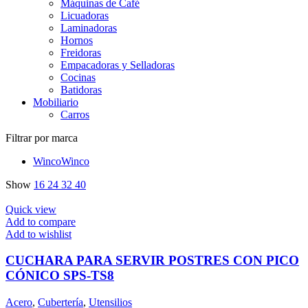
Máquinas de Café
Licuadoras
Laminadoras
Hornos
Freidoras
Empacadoras y Selladoras
Cocinas
Batidoras
Mobiliario
Carros
Filtrar por marca
Winco
Winco
Show
16
24
32
40
Quick view
Add to compare
Add to wishlist
CUCHARA PARA SERVIR POSTRES CON PICO
CÓNICO SPS-TS8
Acero
,
Cubertería
,
Utensilios