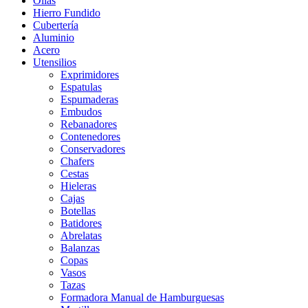
Ollas
Hierro Fundido
Cubertería
Aluminio
Acero
Utensilios
Exprimidores
Espatulas
Espumaderas
Embudos
Rebanadores
Contenedores
Conservadores
Chafers
Cestas
Hieleras
Cajas
Botellas
Batidores
Abrelatas
Balanzas
Copas
Vasos
Tazas
Formadora Manual de Hamburguesas