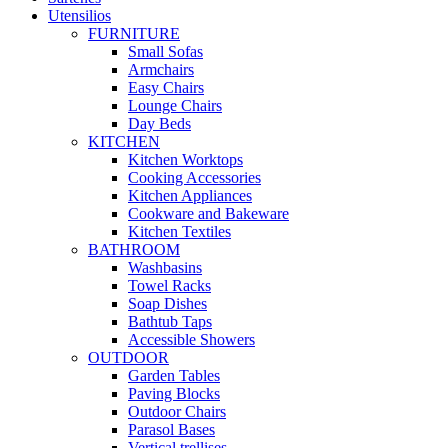
Utensilios
FURNITURE
Small Sofas
Armchairs
Easy Chairs
Lounge Chairs
Day Beds
KITCHEN
Kitchen Worktops
Cooking Accessories
Kitchen Appliances
Cookware and Bakeware
Kitchen Textiles
BATHROOM
Washbasins
Towel Racks
Soap Dishes
Bathtub Taps
Accessible Showers
OUTDOOR
Garden Tables
Paving Blocks
Outdoor Chairs
Parasol Bases
Vertical trellises