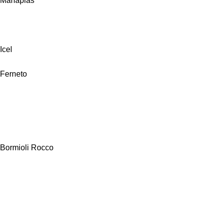
Manaplas
Icel
Ferneto
Bormioli Rocco
Alfa Hogar