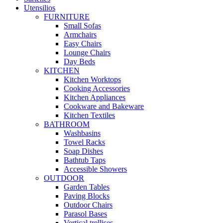
Utensilios
FURNITURE
Small Sofas
Armchairs
Easy Chairs
Lounge Chairs
Day Beds
KITCHEN
Kitchen Worktops
Cooking Accessories
Kitchen Appliances
Cookware and Bakeware
Kitchen Textiles
BATHROOM
Washbasins
Towel Racks
Soap Dishes
Bathtub Taps
Accessible Showers
OUTDOOR
Garden Tables
Paving Blocks
Outdoor Chairs
Parasol Bases
Vertical trellises