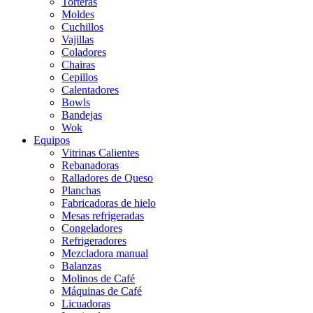
Torteras
Moldes
Cuchillos
Vajillas
Coladores
Chairas
Cepillos
Calentadores
Bowls
Bandejas
Wok
Equipos
Vitrinas Calientes
Rebanadoras
Ralladores de Queso
Planchas
Fabricadoras de hielo
Mesas refrigeradas
Congeladores
Refrigeradores
Mezcladora manual
Balanzas
Molinos de Café
Máquinas de Café
Licuadoras