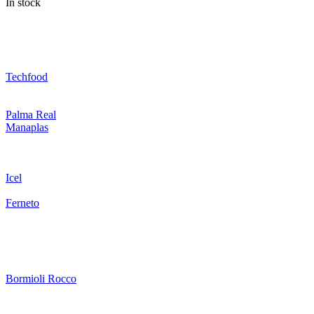
In stock
Techfood
Palma Real
Manaplas
Icel
Ferneto
Bormioli Rocco