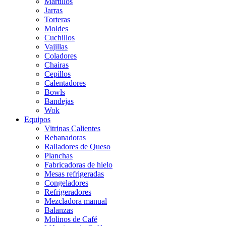
Martillos
Jarras
Torteras
Moldes
Cuchillos
Vajillas
Coladores
Chairas
Cepillos
Calentadores
Bowls
Bandejas
Wok
Equipos
Vitrinas Calientes
Rebanadoras
Ralladores de Queso
Planchas
Fabricadoras de hielo
Mesas refrigeradas
Congeladores
Refrigeradores
Mezcladora manual
Balanzas
Molinos de Café