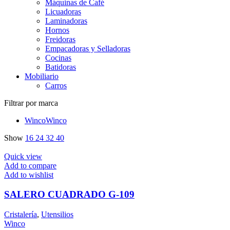
Máquinas de Café
Licuadoras
Laminadoras
Hornos
Freidoras
Empacadoras y Selladoras
Cocinas
Batidoras
Mobiliario
Carros
Filtrar por marca
Winco
Winco
Show
16
24
32
40
Quick view
Add to compare
Add to wishlist
SALERO CUADRADO G-109
Cristalería
,
Utensilios
Winco