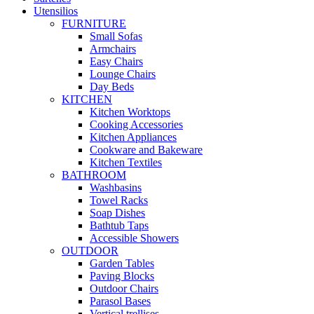
Utensilios
FURNITURE
Small Sofas
Armchairs
Easy Chairs
Lounge Chairs
Day Beds
KITCHEN
Kitchen Worktops
Cooking Accessories
Kitchen Appliances
Cookware and Bakeware
Kitchen Textiles
BATHROOM
Washbasins
Towel Racks
Soap Dishes
Bathtub Taps
Accessible Showers
OUTDOOR
Garden Tables
Paving Blocks
Outdoor Chairs
Parasol Bases
Vertical trellises