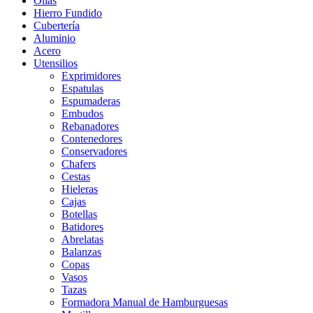
Ollas
Hierro Fundido
Cubertería
Aluminio
Acero
Utensilios
Exprimidores
Espatulas
Espumaderas
Embudos
Rebanadores
Contenedores
Conservadores
Chafers
Cestas
Hieleras
Cajas
Botellas
Batidores
Abrelatas
Balanzas
Copas
Vasos
Tazas
Formadora Manual de Hamburguesas