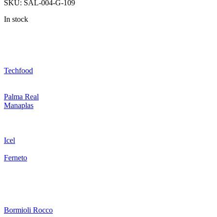
SKU:
SAL-004-G-109
In stock
Techfood
Palma Real
Manaplas
Icel
Ferneto
Bormioli Rocco