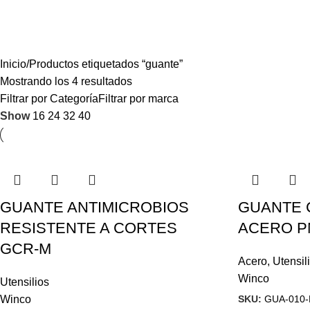
Inicio
Productos etiquetados “guante”
Mostrando los 4 resultados
Filtrar por Categoría
Filtrar por marca
Show
16
24
32
40
GUANTE ANTIMICROBIOS
GUANTE 
RESISTENTE A CORTES
ACERO P
GCR-M
Acero
,
Utensil
Winco
Utensilios
SKU:
GUA-010
Winco