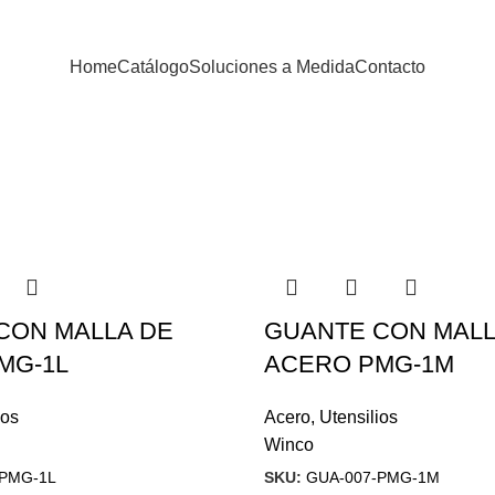
Home
Catálogo
Soluciones a Medida
Contacto
CON MALLA DE
GUANTE CON MALL
MG-1L
ACERO PMG-1M
ios
Acero
,
Utensilios
Winco
-PMG-1L
SKU:
GUA-007-PMG-1M