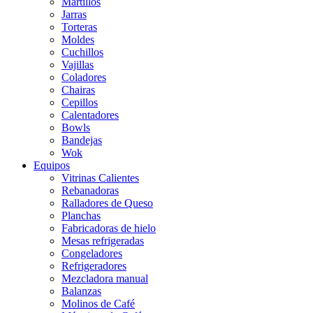
Martillos
Jarras
Torteras
Moldes
Cuchillos
Vajillas
Coladores
Chairas
Cepillos
Calentadores
Bowls
Bandejas
Wok
Equipos
Vitrinas Calientes
Rebanadoras
Ralladores de Queso
Planchas
Fabricadoras de hielo
Mesas refrigeradas
Congeladores
Refrigeradores
Mezcladora manual
Balanzas
Molinos de Café