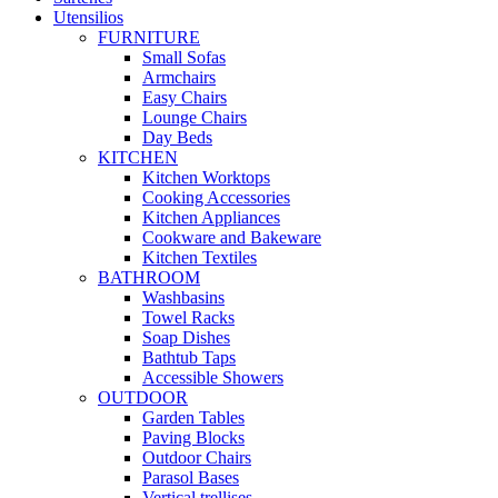
Utensilios
FURNITURE
Small Sofas
Armchairs
Easy Chairs
Lounge Chairs
Day Beds
KITCHEN
Kitchen Worktops
Cooking Accessories
Kitchen Appliances
Cookware and Bakeware
Kitchen Textiles
BATHROOM
Washbasins
Towel Racks
Soap Dishes
Bathtub Taps
Accessible Showers
OUTDOOR
Garden Tables
Paving Blocks
Outdoor Chairs
Parasol Bases
Vertical trellises