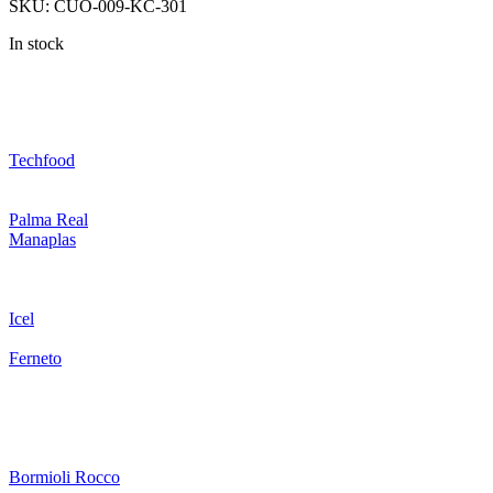
SKU:
CUO-009-KC-301
In stock
Techfood
Palma Real
Manaplas
Icel
Ferneto
Bormioli Rocco