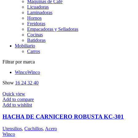
Máquinas de Café
Licuadoras
Laminadoras
Hornos
Freidoras
Empacadoras y Selladoras
Cocinas
Batidoras
Mobiliario
Carros
Filtrar por marca
Winco
Winco
Show
16
24
32
40
Quick view
Add to compare
Add to wishlist
HACHA DE CARNICERO ROBUSTA KC-301
Utensilios
,
Cuchillos
,
Acero
Winco