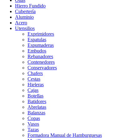
Ollas
Hierro Fundido
Cubertería
Aluminio
Acero
Utensilios
Exprimidores
Espatulas
Espumaderas
Embudos
Rebanadores
Contenedores
Conservadores
Chafers
Cestas
Hieleras
Cajas
Botellas
Batidores
Abrelatas
Balanzas
Copas
Vasos
Tazas
Formadora Manual de Hamburguesas