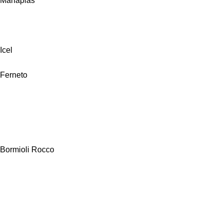
Manaplas
Icel
Ferneto
Bormioli Rocco
Alfa Hogar