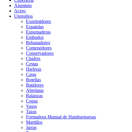
Cubertería
Aluminio
Acero
Utensilios
Exprimidores
Espatulas
Espumaderas
Embudos
Rebanadores
Contenedores
Conservadores
Chafers
Cestas
Hieleras
Cajas
Botellas
Batidores
Abrelatas
Balanzas
Copas
Vasos
Tazas
Formadora Manual de Hamburguesas
Martillos
Jarras