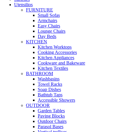
Utensilios
FURNITURE
Small Sofas
Armchairs
Easy Chairs
Lounge Chairs
Day Beds
KITCHEN
Kitchen Worktops
Cooking Accessories
Kitchen Appliances
Cookware and Bakeware
Kitchen Textiles
BATHROOM
Washbasins
Towel Racks
Soap Dishes
Bathtub Taps
Accessible Showers
OUTDOOR
Garden Tables
Paving Blocks
Outdoor Chairs
Parasol Bases
Vertical trellises