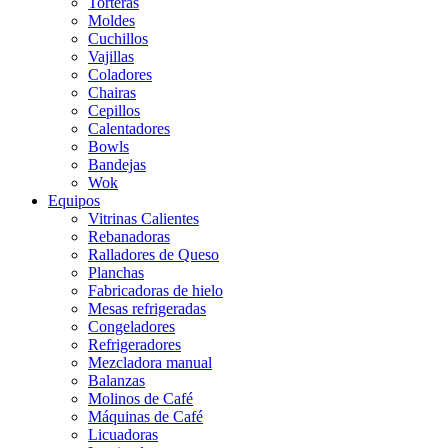
Torteras
Moldes
Cuchillos
Vajillas
Coladores
Chairas
Cepillos
Calentadores
Bowls
Bandejas
Wok
Equipos
Vitrinas Calientes
Rebanadoras
Ralladores de Queso
Planchas
Fabricadoras de hielo
Mesas refrigeradas
Congeladores
Refrigeradores
Mezcladora manual
Balanzas
Molinos de Café
Máquinas de Café
Licuadoras