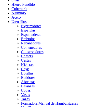
Ollas
Hierro Fundido
Cubertería
Aluminio
Acero
Utensilios
Exprimidores
Espatulas
Espumaderas
Embudos
Rebanadores
Contenedores
Conservadores
Chafers
Cestas
Hieleras
Cajas
Botellas
Batidores
Abrelatas
Balanzas
Copas
Vasos
Tazas
Formadora Manual de Hamburguesas