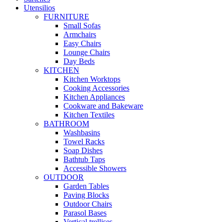
Utensilios
FURNITURE
Small Sofas
Armchairs
Easy Chairs
Lounge Chairs
Day Beds
KITCHEN
Kitchen Worktops
Cooking Accessories
Kitchen Appliances
Cookware and Bakeware
Kitchen Textiles
BATHROOM
Washbasins
Towel Racks
Soap Dishes
Bathtub Taps
Accessible Showers
OUTDOOR
Garden Tables
Paving Blocks
Outdoor Chairs
Parasol Bases
Vertical trellises