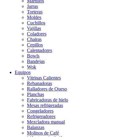
Martillos
Jarras
Torteras
Moldes
Cuchillos
Vajillas
Coladores
Chairas
Cepillos
Calentadores
Bowls
Bandejas
Wok
Equipos
Vitrinas Calientes
Rebanadoras
Ralladores de Queso
Planchas
Fabricadoras de hielo
Mesas refrigeradas
Congeladores
Refrigeradores
Mezcladora manual
Balanzas
Molinos de Café