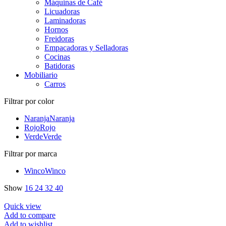
Máquinas de Café
Licuadoras
Laminadoras
Hornos
Freidoras
Empacadoras y Selladoras
Cocinas
Batidoras
Mobiliario
Carros
Filtrar por color
Naranja
Naranja
Rojo
Rojo
Verde
Verde
Filtrar por marca
Winco
Winco
Show
16
24
32
40
Quick view
Add to compare
Add to wishlist