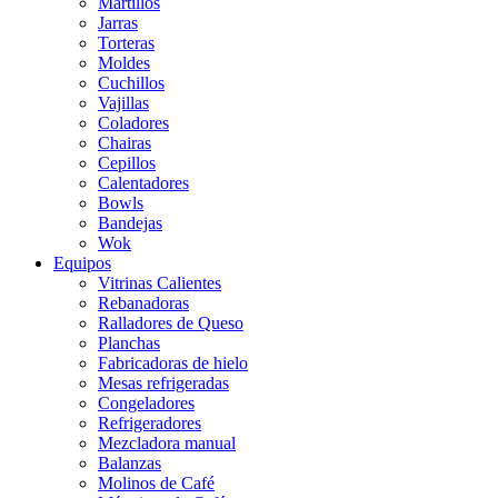
Martillos
Jarras
Torteras
Moldes
Cuchillos
Vajillas
Coladores
Chairas
Cepillos
Calentadores
Bowls
Bandejas
Wok
Equipos
Vitrinas Calientes
Rebanadoras
Ralladores de Queso
Planchas
Fabricadoras de hielo
Mesas refrigeradas
Congeladores
Refrigeradores
Mezcladora manual
Balanzas
Molinos de Café