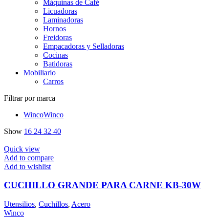
Máquinas de Café
Licuadoras
Laminadoras
Hornos
Freidoras
Empacadoras y Selladoras
Cocinas
Batidoras
Mobiliario
Carros
Filtrar por marca
Winco
Winco
Show
16
24
32
40
Quick view
Add to compare
Add to wishlist
CUCHILLO GRANDE PARA CARNE KB-30W
Utensilios
,
Cuchillos
,
Acero
Winco