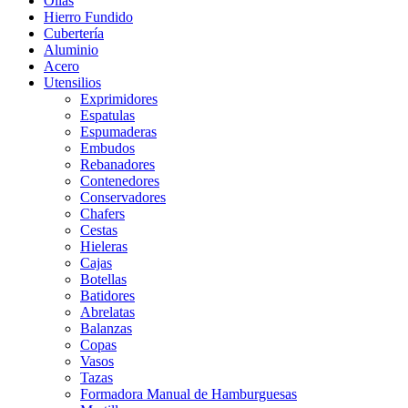
Ollas
Hierro Fundido
Cubertería
Aluminio
Acero
Utensilios
Exprimidores
Espatulas
Espumaderas
Embudos
Rebanadores
Contenedores
Conservadores
Chafers
Cestas
Hieleras
Cajas
Botellas
Batidores
Abrelatas
Balanzas
Copas
Vasos
Tazas
Formadora Manual de Hamburguesas