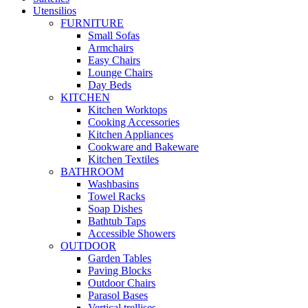
Utensilios
FURNITURE
Small Sofas
Armchairs
Easy Chairs
Lounge Chairs
Day Beds
KITCHEN
Kitchen Worktops
Cooking Accessories
Kitchen Appliances
Cookware and Bakeware
Kitchen Textiles
BATHROOM
Washbasins
Towel Racks
Soap Dishes
Bathtub Taps
Accessible Showers
OUTDOOR
Garden Tables
Paving Blocks
Outdoor Chairs
Parasol Bases
Vertical trellises