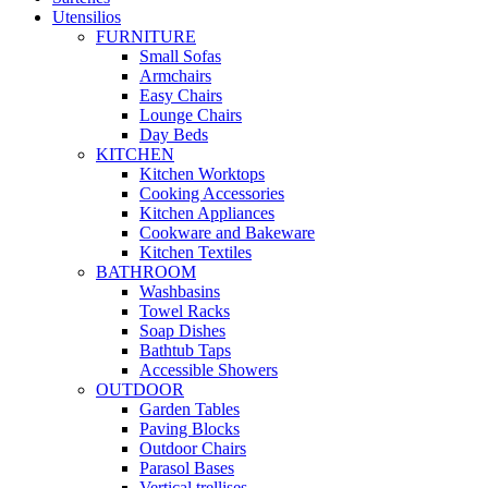
Utensilios
FURNITURE
Small Sofas
Armchairs
Easy Chairs
Lounge Chairs
Day Beds
KITCHEN
Kitchen Worktops
Cooking Accessories
Kitchen Appliances
Cookware and Bakeware
Kitchen Textiles
BATHROOM
Washbasins
Towel Racks
Soap Dishes
Bathtub Taps
Accessible Showers
OUTDOOR
Garden Tables
Paving Blocks
Outdoor Chairs
Parasol Bases
Vertical trellises