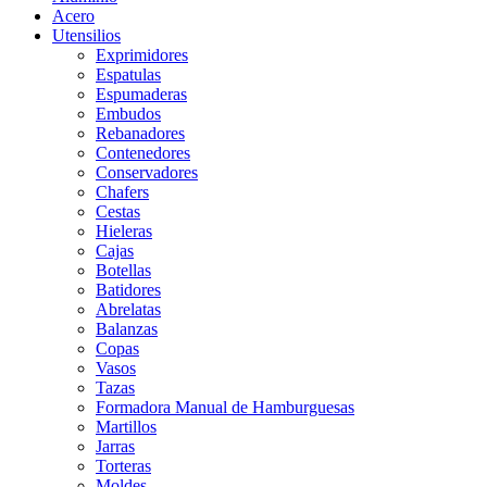
Acero
Utensilios
Exprimidores
Espatulas
Espumaderas
Embudos
Rebanadores
Contenedores
Conservadores
Chafers
Cestas
Hieleras
Cajas
Botellas
Batidores
Abrelatas
Balanzas
Copas
Vasos
Tazas
Formadora Manual de Hamburguesas
Martillos
Jarras
Torteras
Moldes