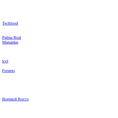
Techfood
Palma Real
Manaplas
Icel
Ferneto
Bormioli Rocco