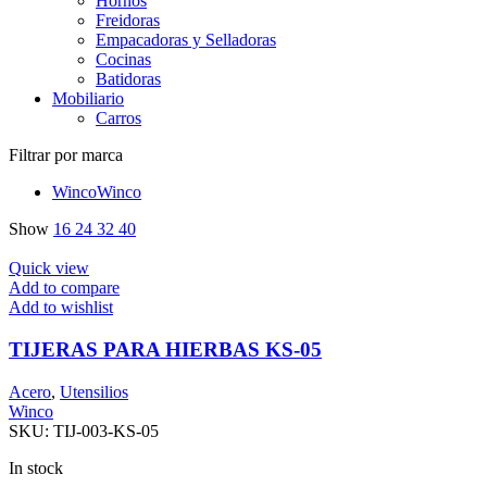
Hornos
Freidoras
Empacadoras y Selladoras
Cocinas
Batidoras
Mobiliario
Carros
Filtrar por marca
Winco
Winco
Show
16
24
32
40
Quick view
Add to compare
Add to wishlist
TIJERAS PARA HIERBAS KS-05
Acero
,
Utensilios
Winco
SKU:
TIJ-003-KS-05
In stock