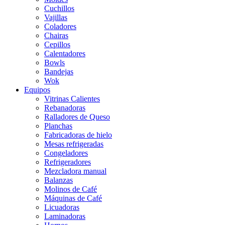
Cuchillos
Vajillas
Coladores
Chairas
Cepillos
Calentadores
Bowls
Bandejas
Wok
Equipos
Vitrinas Calientes
Rebanadoras
Ralladores de Queso
Planchas
Fabricadoras de hielo
Mesas refrigeradas
Congeladores
Refrigeradores
Mezcladora manual
Balanzas
Molinos de Café
Máquinas de Café
Licuadoras
Laminadoras