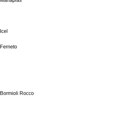
Manaplas
Icel
Ferneto
Bormioli Rocco
Alfa Hogar