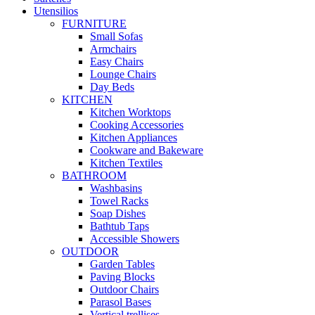
Utensilios
FURNITURE
Small Sofas
Armchairs
Easy Chairs
Lounge Chairs
Day Beds
KITCHEN
Kitchen Worktops
Cooking Accessories
Kitchen Appliances
Cookware and Bakeware
Kitchen Textiles
BATHROOM
Washbasins
Towel Racks
Soap Dishes
Bathtub Taps
Accessible Showers
OUTDOOR
Garden Tables
Paving Blocks
Outdoor Chairs
Parasol Bases
Vertical trellises