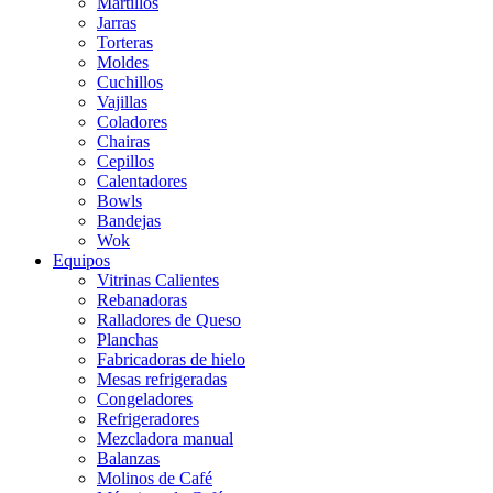
Martillos
Jarras
Torteras
Moldes
Cuchillos
Vajillas
Coladores
Chairas
Cepillos
Calentadores
Bowls
Bandejas
Wok
Equipos
Vitrinas Calientes
Rebanadoras
Ralladores de Queso
Planchas
Fabricadoras de hielo
Mesas refrigeradas
Congeladores
Refrigeradores
Mezcladora manual
Balanzas
Molinos de Café