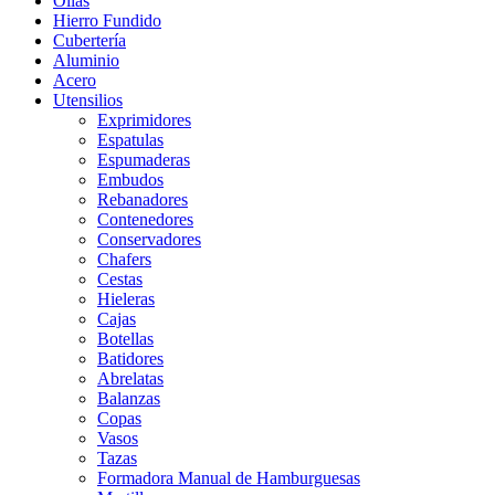
Ollas
Hierro Fundido
Cubertería
Aluminio
Acero
Utensilios
Exprimidores
Espatulas
Espumaderas
Embudos
Rebanadores
Contenedores
Conservadores
Chafers
Cestas
Hieleras
Cajas
Botellas
Batidores
Abrelatas
Balanzas
Copas
Vasos
Tazas
Formadora Manual de Hamburguesas