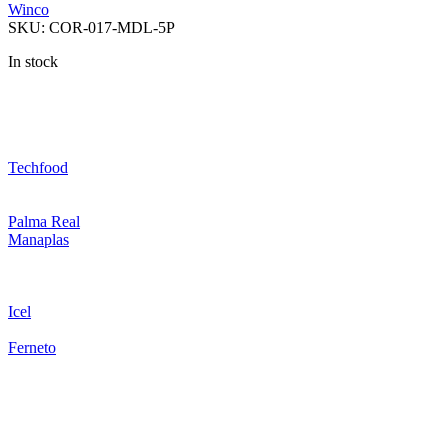
Winco
SKU:
COR-017-MDL-5P
In stock
Techfood
Palma Real
Manaplas
Icel
Ferneto