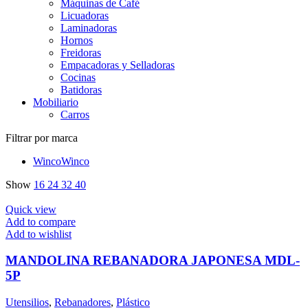
Máquinas de Café
Licuadoras
Laminadoras
Hornos
Freidoras
Empacadoras y Selladoras
Cocinas
Batidoras
Mobiliario
Carros
Filtrar por marca
Winco
Winco
Show
16
24
32
40
Quick view
Add to compare
Add to wishlist
MANDOLINA REBANADORA JAPONESA MDL-
5P
Utensilios
,
Rebanadores
,
Plástico