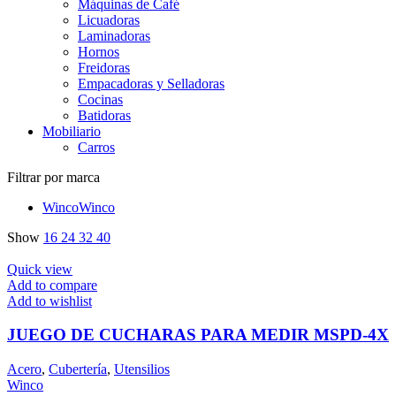
Máquinas de Café
Licuadoras
Laminadoras
Hornos
Freidoras
Empacadoras y Selladoras
Cocinas
Batidoras
Mobiliario
Carros
Filtrar por marca
Winco
Winco
Show
16
24
32
40
Quick view
Add to compare
Add to wishlist
JUEGO DE CUCHARAS PARA MEDIR MSPD-4X
Acero
,
Cubertería
,
Utensilios
Winco