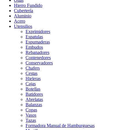
Ollas
Hierro Fundido
Cubertería
Aluminio
Acero
Utensilios
Exprimidores
Espatulas
Espumaderas
Embudos
Rebanadores
Contenedores
Conservadores
Chafers
Cestas
Hieleras
Cajas
Botellas
Batidores
Abrelatas
Balanzas
Copas
Vasos
Tazas
Formadora Manual de Hamburguesas