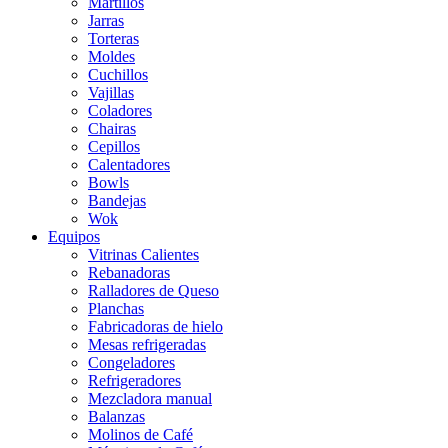
Martillos
Jarras
Torteras
Moldes
Cuchillos
Vajillas
Coladores
Chairas
Cepillos
Calentadores
Bowls
Bandejas
Wok
Equipos
Vitrinas Calientes
Rebanadoras
Ralladores de Queso
Planchas
Fabricadoras de hielo
Mesas refrigeradas
Congeladores
Refrigeradores
Mezcladora manual
Balanzas
Molinos de Café