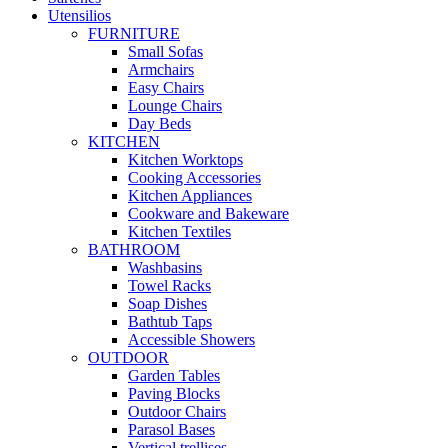
Utensilios
FURNITURE
Small Sofas
Armchairs
Easy Chairs
Lounge Chairs
Day Beds
KITCHEN
Kitchen Worktops
Cooking Accessories
Kitchen Appliances
Cookware and Bakeware
Kitchen Textiles
BATHROOM
Washbasins
Towel Racks
Soap Dishes
Bathtub Taps
Accessible Showers
OUTDOOR
Garden Tables
Paving Blocks
Outdoor Chairs
Parasol Bases
Vertical trellises