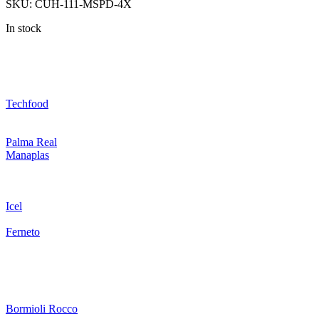
SKU:
CUH-111-MSPD-4X
In stock
Techfood
Palma Real
Manaplas
Icel
Ferneto
Bormioli Rocco