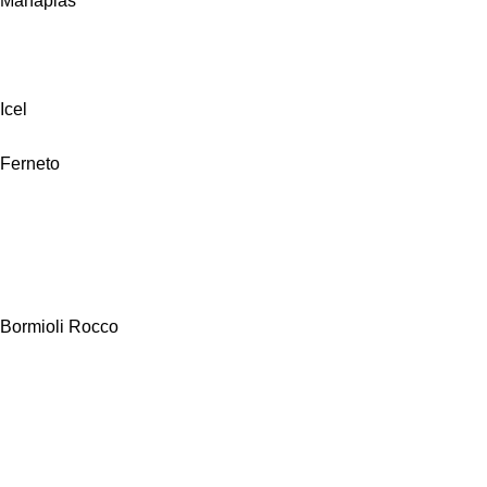
Manaplas
Icel
Ferneto
Bormioli Rocco
Alfa Hogar