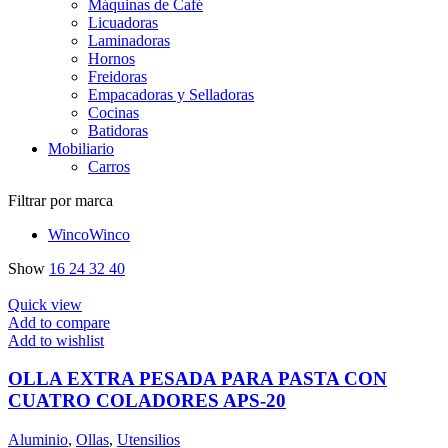
Máquinas de Café
Licuadoras
Laminadoras
Hornos
Freidoras
Empacadoras y Selladoras
Cocinas
Batidoras
Mobiliario
Carros
Filtrar por marca
Winco
Winco
Show
16
24
32
40
Quick view
Add to compare
Add to wishlist
OLLA EXTRA PESADA PARA PASTA CON
CUATRO COLADORES APS-20
Aluminio
,
Ollas
,
Utensilios