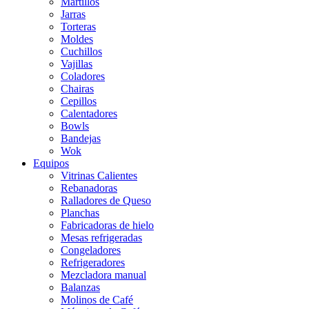
Martillos
Jarras
Torteras
Moldes
Cuchillos
Vajillas
Coladores
Chairas
Cepillos
Calentadores
Bowls
Bandejas
Wok
Equipos
Vitrinas Calientes
Rebanadoras
Ralladores de Queso
Planchas
Fabricadoras de hielo
Mesas refrigeradas
Congeladores
Refrigeradores
Mezcladora manual
Balanzas
Molinos de Café