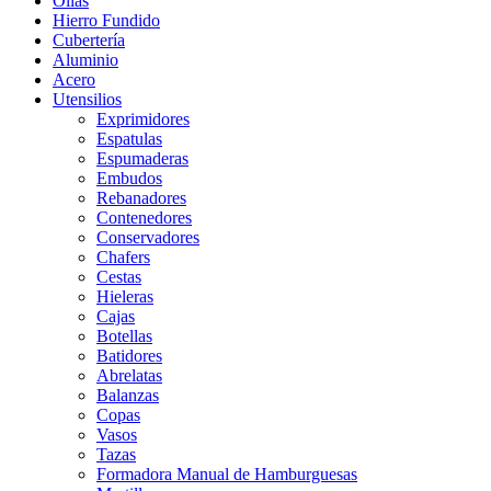
Ollas
Hierro Fundido
Cubertería
Aluminio
Acero
Utensilios
Exprimidores
Espatulas
Espumaderas
Embudos
Rebanadores
Contenedores
Conservadores
Chafers
Cestas
Hieleras
Cajas
Botellas
Batidores
Abrelatas
Balanzas
Copas
Vasos
Tazas
Formadora Manual de Hamburguesas