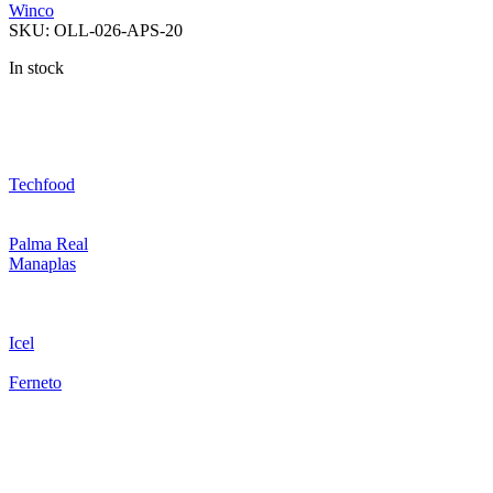
Winco
SKU:
OLL-026-APS-20
In stock
Techfood
Palma Real
Manaplas
Icel
Ferneto