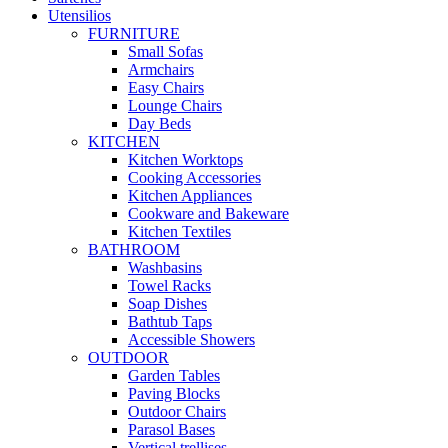
Utensilios
FURNITURE
Small Sofas
Armchairs
Easy Chairs
Lounge Chairs
Day Beds
KITCHEN
Kitchen Worktops
Cooking Accessories
Kitchen Appliances
Cookware and Bakeware
Kitchen Textiles
BATHROOM
Washbasins
Towel Racks
Soap Dishes
Bathtub Taps
Accessible Showers
OUTDOOR
Garden Tables
Paving Blocks
Outdoor Chairs
Parasol Bases
Vertical trellises