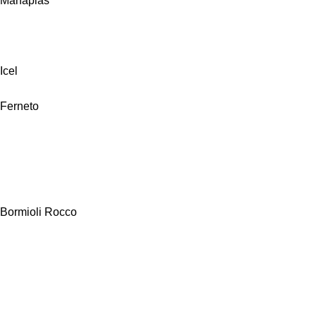
Manaplas
Icel
Ferneto
Bormioli Rocco
Alfa Hogar