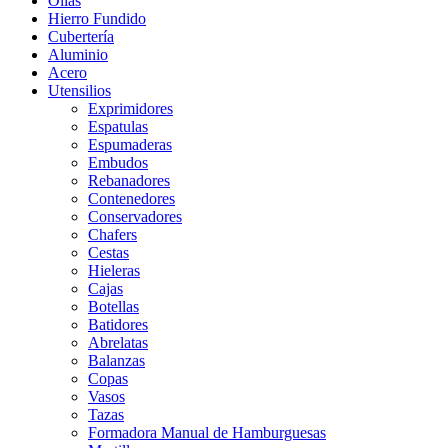
Ollas
Hierro Fundido
Cubertería
Aluminio
Acero
Utensilios
Exprimidores
Espatulas
Espumaderas
Embudos
Rebanadores
Contenedores
Conservadores
Chafers
Cestas
Hieleras
Cajas
Botellas
Batidores
Abrelatas
Balanzas
Copas
Vasos
Tazas
Formadora Manual de Hamburguesas