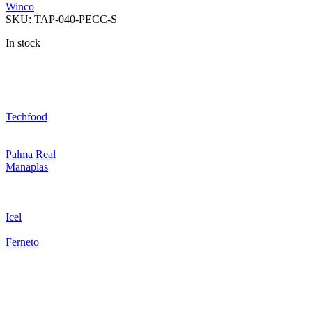
Winco
SKU:
TAP-040-PECC-S
In stock
Techfood
Palma Real
Manaplas
Icel
Ferneto