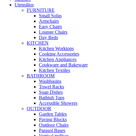
Utensilios
FURNITURE
Small Sofas
Armchairs
Easy Chairs
Lounge Chairs
Day Beds
KITCHEN
Kitchen Worktops
Cooking Accessories
Kitchen Appliances
Cookware and Bakeware
Kitchen Textiles
BATHROOM
Washbasins
Towel Racks
Soap Dishes
Bathtub Taps
Accessible Showers
OUTDOOR
Garden Tables
Paving Blocks
Outdoor Chairs
Parasol Bases
Vertical trellises