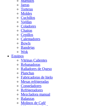
Martillos
Jarras
Torteras
Moldes
Cuchillos
Vajillas
Coladores
Chairas
Cepillos
Calentadores
Bowls
Bandejas
Wok
Equipos
Vitrinas Calientes
Rebanadoras
Ralladores de Queso
Planchas
Fabricadoras de hielo
Mesas refrigeradas
Congeladores
Refrigeradores
Mezcladora manual
Balanzas
Molinos de Café