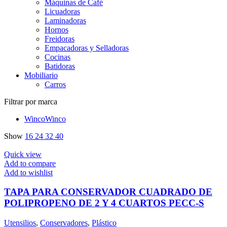
Máquinas de Café
Licuadoras
Laminadoras
Hornos
Freidoras
Empacadoras y Selladoras
Cocinas
Batidoras
Mobiliario
Carros
Filtrar por marca
Winco
Winco
Show
16
24
32
40
Quick view
Add to compare
Add to wishlist
TAPA PARA CONSERVADOR CUADRADO DE
POLIPROPENO DE 2 Y 4 CUARTOS PECC-S
Utensilios
,
Conservadores
,
Plástico