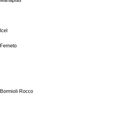
Manaplas
Icel
Ferneto
Bormioli Rocco
Alfa Hogar