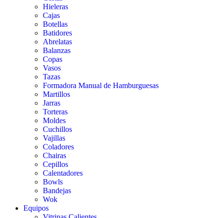
Hieleras
Cajas
Botellas
Batidores
Abrelatas
Balanzas
Copas
Vasos
Tazas
Formadora Manual de Hamburguesas
Martillos
Jarras
Torteras
Moldes
Cuchillos
Vajillas
Coladores
Chairas
Cepillos
Calentadores
Bowls
Bandejas
Wok
Equipos
Vitrinas Calientes