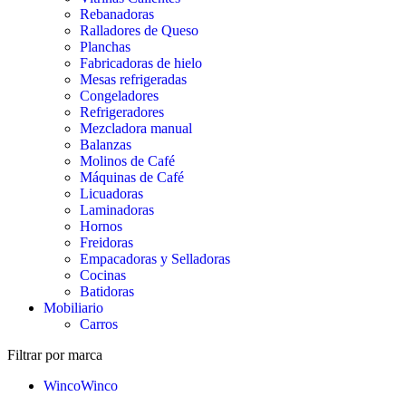
Rebanadoras
Ralladores de Queso
Planchas
Fabricadoras de hielo
Mesas refrigeradas
Congeladores
Refrigeradores
Mezcladora manual
Balanzas
Molinos de Café
Máquinas de Café
Licuadoras
Laminadoras
Hornos
Freidoras
Empacadoras y Selladoras
Cocinas
Batidoras
Mobiliario
Carros
Filtrar por marca
Winco
Winco