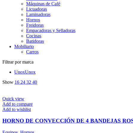
Máquinas de Café
Licuadoras
Laminadoras
Hornos
Freidoras
Empacadoras y Selladoras
Cocinas
Batidoras
Mobiliario
Carros
Filtrar por marca
Unox
Unox
Show
16
24
32
40
Quick view
Add to compare
Add to wishlist
HORNO DE CONVECCIÓN DE 4 BANDEJAS ROS
Equipos
,
Hornos