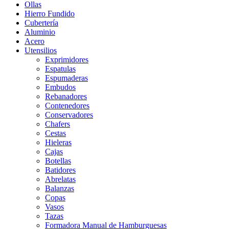
Ollas
Hierro Fundido
Cubertería
Aluminio
Acero
Utensilios
Exprimidores
Espatulas
Espumaderas
Embudos
Rebanadores
Contenedores
Conservadores
Chafers
Cestas
Hieleras
Cajas
Botellas
Batidores
Abrelatas
Balanzas
Copas
Vasos
Tazas
Formadora Manual de Hamburguesas