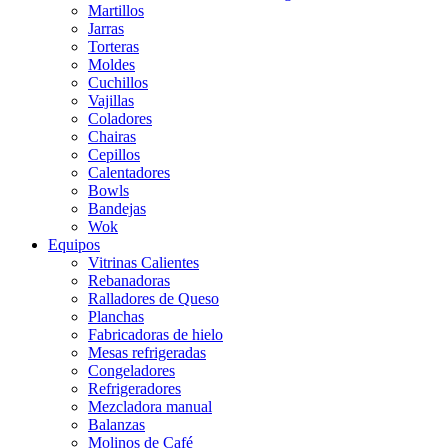
Martillos
Jarras
Torteras
Moldes
Cuchillos
Vajillas
Coladores
Chairas
Cepillos
Calentadores
Bowls
Bandejas
Wok
Equipos
Vitrinas Calientes
Rebanadoras
Ralladores de Queso
Planchas
Fabricadoras de hielo
Mesas refrigeradas
Congeladores
Refrigeradores
Mezcladora manual
Balanzas
Molinos de Café