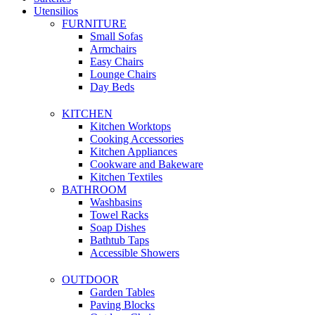
Utensilios
FURNITURE
Small Sofas
Armchairs
Easy Chairs
Lounge Chairs
Day Beds
KITCHEN
Kitchen Worktops
Cooking Accessories
Kitchen Appliances
Cookware and Bakeware
Kitchen Textiles
BATHROOM
Washbasins
Towel Racks
Soap Dishes
Bathtub Taps
Accessible Showers
OUTDOOR
Garden Tables
Paving Blocks