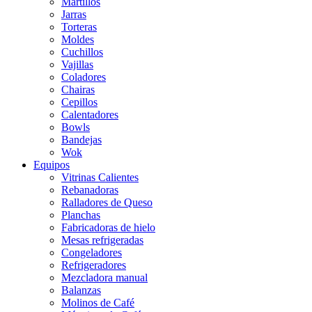
Martillos
Jarras
Torteras
Moldes
Cuchillos
Vajillas
Coladores
Chairas
Cepillos
Calentadores
Bowls
Bandejas
Wok
Equipos
Vitrinas Calientes
Rebanadoras
Ralladores de Queso
Planchas
Fabricadoras de hielo
Mesas refrigeradas
Congeladores
Refrigeradores
Mezcladora manual
Balanzas
Molinos de Café