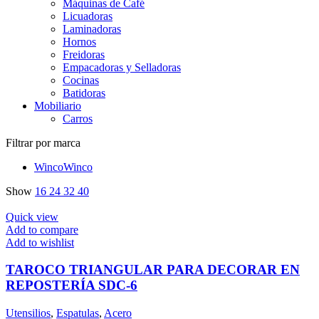
Máquinas de Café
Licuadoras
Laminadoras
Hornos
Freidoras
Empacadoras y Selladoras
Cocinas
Batidoras
Mobiliario
Carros
Filtrar por marca
Winco
Winco
Show
16
24
32
40
Quick view
Add to compare
Add to wishlist
TAROCO TRIANGULAR PARA DECORAR EN
REPOSTERÍA SDC-6
Utensilios
,
Espatulas
,
Acero