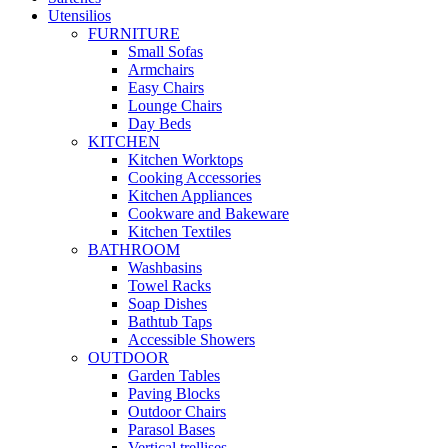
Utensilios
FURNITURE
Small Sofas
Armchairs
Easy Chairs
Lounge Chairs
Day Beds
KITCHEN
Kitchen Worktops
Cooking Accessories
Kitchen Appliances
Cookware and Bakeware
Kitchen Textiles
BATHROOM
Washbasins
Towel Racks
Soap Dishes
Bathtub Taps
Accessible Showers
OUTDOOR
Garden Tables
Paving Blocks
Outdoor Chairs
Parasol Bases
Vertical trellises