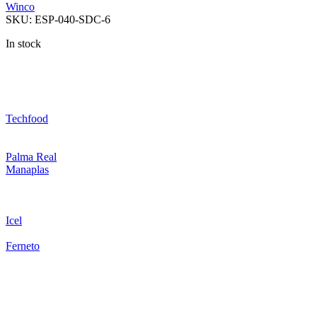
Winco
SKU:
ESP-040-SDC-6
In stock
Techfood
Palma Real
Manaplas
Icel
Ferneto