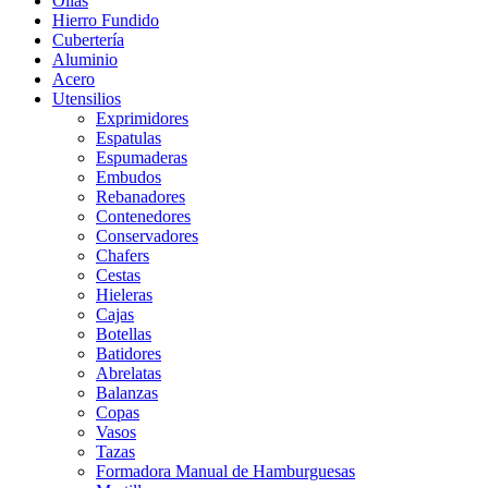
Ollas
Hierro Fundido
Cubertería
Aluminio
Acero
Utensilios
Exprimidores
Espatulas
Espumaderas
Embudos
Rebanadores
Contenedores
Conservadores
Chafers
Cestas
Hieleras
Cajas
Botellas
Batidores
Abrelatas
Balanzas
Copas
Vasos
Tazas
Formadora Manual de Hamburguesas