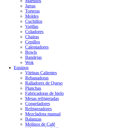
Martillos
Jarras
Torteras
Moldes
Cuchillos
Vajillas
Coladores
Chairas
Cepillos
Calentadores
Bowls
Bandejas
Wok
Equipos
Vitrinas Calientes
Rebanadoras
Ralladores de Queso
Planchas
Fabricadoras de hielo
Mesas refrigeradas
Congeladores
Refrigeradores
Mezcladora manual
Balanzas
Molinos de Café