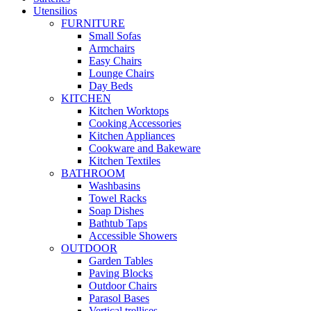
Utensilios
FURNITURE
Small Sofas
Armchairs
Easy Chairs
Lounge Chairs
Day Beds
KITCHEN
Kitchen Worktops
Cooking Accessories
Kitchen Appliances
Cookware and Bakeware
Kitchen Textiles
BATHROOM
Washbasins
Towel Racks
Soap Dishes
Bathtub Taps
Accessible Showers
OUTDOOR
Garden Tables
Paving Blocks
Outdoor Chairs
Parasol Bases
Vertical trellises