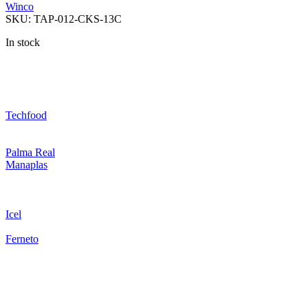
Winco
SKU:
TAP-012-CKS-13C
In stock
Techfood
Palma Real
Manaplas
Icel
Ferneto