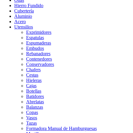
Ollas
Hierro Fundido
Cubertería
Aluminio
Acero
Utensilios
Exprimidores
Espatulas
Espumaderas
Embudos
Rebanadores
Contenedores
Conservadores
Chafers
Cestas
Hieleras
Cajas
Botellas
Batidores
Abrelatas
Balanzas
Copas
Vasos
Tazas
Formadora Manual de Hamburguesas