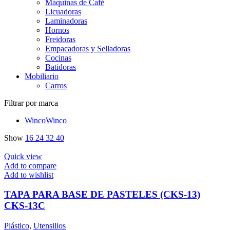
Máquinas de Café
Licuadoras
Laminadoras
Hornos
Freidoras
Empacadoras y Selladoras
Cocinas
Batidoras
Mobiliario
Carros
Filtrar por marca
Winco
Winco
Show
16
24
32
40
Quick view
Add to compare
Add to wishlist
TAPA PARA BASE DE PASTELES (CKS-13)
CKS-13C
Plástico
,
Utensilios