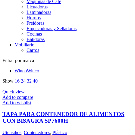
Máquinas de Café
Licuadoras
Laminadoras
Hornos
Freidoras
Empacadoras y Selladoras
Cocinas
Batidoras
Mobiliario
Carros
Filtrar por marca
Winco
Winco
Show
16
24
32
40
Quick view
Add to compare
Add to wishlist
TAPA PARA CONTENEDOR DE ALIMENTOS
CON BISAGRA SP7600H
Utensilios
,
Contenedores
,
Plástico