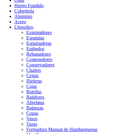
Ollas
Hierro Fundido
Cubertería
Aluminio
Acero
Utensilios
Exprimidores
Espatulas
Espumaderas
Embudos
Rebanadores
Contenedores
Conservadores
Chafers
Cestas
Hieleras
Cajas
Botellas
Batidores
Abrelatas
Balanzas
Copas
Vasos
Tazas
Formadora Manual de Hamburguesas