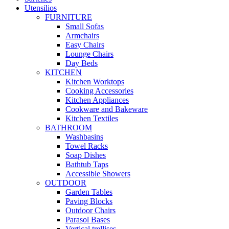
Utensilios
FURNITURE
Small Sofas
Armchairs
Easy Chairs
Lounge Chairs
Day Beds
KITCHEN
Kitchen Worktops
Cooking Accessories
Kitchen Appliances
Cookware and Bakeware
Kitchen Textiles
BATHROOM
Washbasins
Towel Racks
Soap Dishes
Bathtub Taps
Accessible Showers
OUTDOOR
Garden Tables
Paving Blocks
Outdoor Chairs
Parasol Bases
Vertical trellises