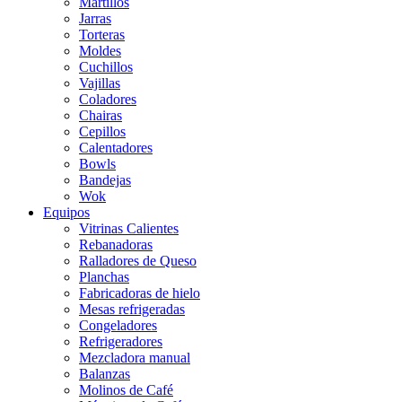
Martillos
Jarras
Torteras
Moldes
Cuchillos
Vajillas
Coladores
Chairas
Cepillos
Calentadores
Bowls
Bandejas
Wok
Equipos
Vitrinas Calientes
Rebanadoras
Ralladores de Queso
Planchas
Fabricadoras de hielo
Mesas refrigeradas
Congeladores
Refrigeradores
Mezcladora manual
Balanzas
Molinos de Café