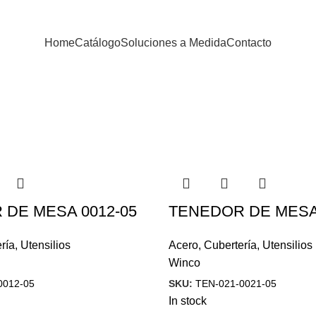
Home
Catálogo
Soluciones a Medida
Contacto
DE MESA 0012-05
TENEDOR DE MESA 
ría
,
Utensilios
Acero
,
Cubertería
,
Utensilios
Winco
0012-05
SKU:
TEN-021-0021-05
In stock