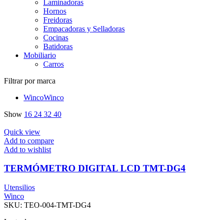
Laminadoras
Hornos
Freidoras
Empacadoras y Selladoras
Cocinas
Batidoras
Mobiliario
Carros
Filtrar por marca
Winco
Winco
Show
16
24
32
40
Quick view
Add to compare
Add to wishlist
TERMÓMETRO DIGITAL LCD TMT-DG4
Utensilios
Winco
SKU:
TEO-004-TMT-DG4