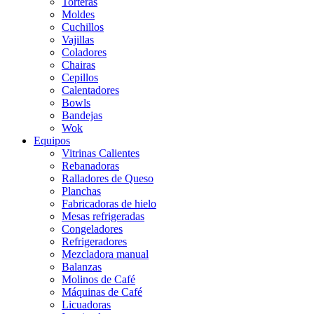
Torteras
Moldes
Cuchillos
Vajillas
Coladores
Chairas
Cepillos
Calentadores
Bowls
Bandejas
Wok
Equipos
Vitrinas Calientes
Rebanadoras
Ralladores de Queso
Planchas
Fabricadoras de hielo
Mesas refrigeradas
Congeladores
Refrigeradores
Mezcladora manual
Balanzas
Molinos de Café
Máquinas de Café
Licuadoras