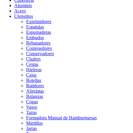
Cubertería
Aluminio
Acero
Utensilios
Exprimidores
Espatulas
Espumaderas
Embudos
Rebanadores
Contenedores
Conservadores
Chafers
Cestas
Hieleras
Cajas
Botellas
Batidores
Abrelatas
Balanzas
Copas
Vasos
Tazas
Formadora Manual de Hamburguesas
Martillos
Jarras