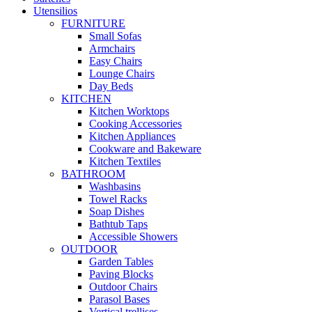
Utensilios
FURNITURE
Small Sofas
Armchairs
Easy Chairs
Lounge Chairs
Day Beds
KITCHEN
Kitchen Worktops
Cooking Accessories
Kitchen Appliances
Cookware and Bakeware
Kitchen Textiles
BATHROOM
Washbasins
Towel Racks
Soap Dishes
Bathtub Taps
Accessible Showers
OUTDOOR
Garden Tables
Paving Blocks
Outdoor Chairs
Parasol Bases
Vertical trellises