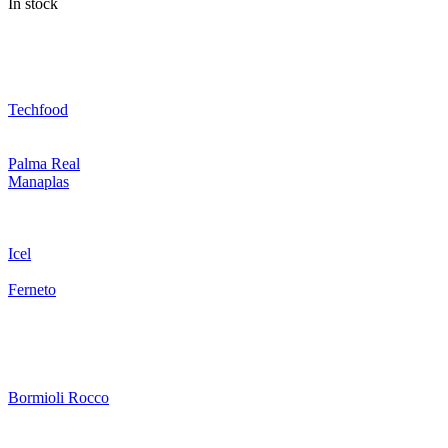
In stock
Techfood
Palma Real
Manaplas
Icel
Ferneto
Bormioli Rocco