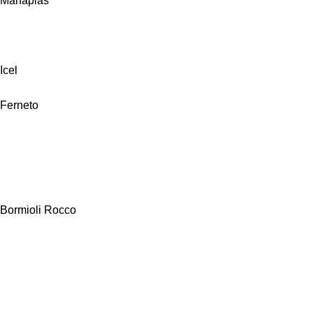
Manaplas
Icel
Ferneto
Bormioli Rocco
Alfa Hogar