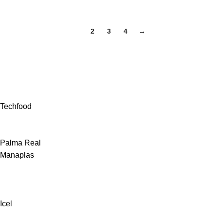
1
2
3
4
→
Techfood
Palma Real
Manaplas
Icel