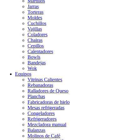
Martillos
Jarras
Torteras
Moldes
Cuchillos
Vajillas
Coladores
Chairas
Cepillos
Calentadores
Bowls
Bandejas
Wok
Equipos
Vitrinas Calientes
Rebanadoras
Ralladores de Queso
Planchas
Fabricadoras de hielo
Mesas refrigeradas
Congeladores
Refrigeradores
Mezcladora manual
Balanzas
Molinos de Café