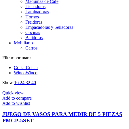
Máquinas de Café
Licuadoras
Laminadoras
Hornos
Freidoras
Empacadoras y Selladoras
Cocinas
Batidoras
Mobiliario
Carros
Filtrar por marca
Cristar
Cristar
Winco
Winco
Show
16
24
32
40
Quick view
Add to compare
Add to wishlist
JUEGO DE VASOS PARA MEDIR DE 5 PIEZAS
PMCP-5SET