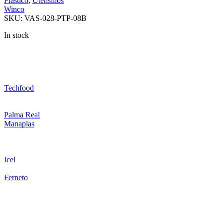
Plástico
,
Utensilios
Winco
SKU:
VAS-028-PTP-08B
In stock
Techfood
Palma Real
Manaplas
Icel
Ferneto