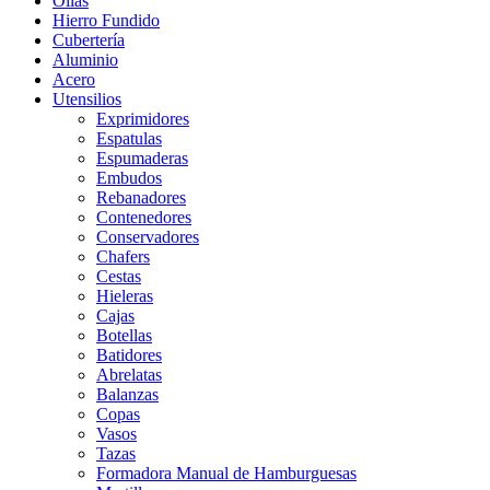
Ollas
Hierro Fundido
Cubertería
Aluminio
Acero
Utensilios
Exprimidores
Espatulas
Espumaderas
Embudos
Rebanadores
Contenedores
Conservadores
Chafers
Cestas
Hieleras
Cajas
Botellas
Batidores
Abrelatas
Balanzas
Copas
Vasos
Tazas
Formadora Manual de Hamburguesas