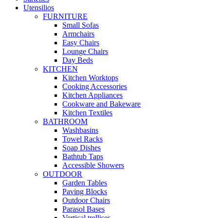
Utensilios
FURNITURE
Small Sofas
Armchairs
Easy Chairs
Lounge Chairs
Day Beds
KITCHEN
Kitchen Worktops
Cooking Accessories
Kitchen Appliances
Cookware and Bakeware
Kitchen Textiles
BATHROOM
Washbasins
Towel Racks
Soap Dishes
Bathtub Taps
Accessible Showers
OUTDOOR
Garden Tables
Paving Blocks
Outdoor Chairs
Parasol Bases
Vertical trellises