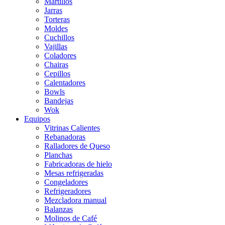
Martillos
Jarras
Torteras
Moldes
Cuchillos
Vajillas
Coladores
Chairas
Cepillos
Calentadores
Bowls
Bandejas
Wok
Equipos
Vitrinas Calientes
Rebanadoras
Ralladores de Queso
Planchas
Fabricadoras de hielo
Mesas refrigeradas
Congeladores
Refrigeradores
Mezcladora manual
Balanzas
Molinos de Café