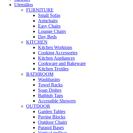
Utensilios
FURNITURE
Small Sofas
Armchairs
Easy Chairs
Lounge Chairs
Day Beds
KITCHEN
Kitchen Worktops
Cooking Accessories
Kitchen Appliances
Cookware and Bakeware
Kitchen Textiles
BATHROOM
Washbasins
Towel Racks
Soap Dishes
Bathtub Taps
Accessible Showers
OUTDOOR
Garden Tables
Paving Blocks
Outdoor Chairs
Parasol Bases
Vertical trellises