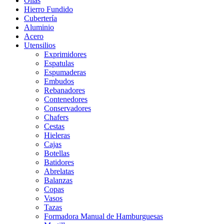
Ollas
Hierro Fundido
Cubertería
Aluminio
Acero
Utensilios
Exprimidores
Espatulas
Espumaderas
Embudos
Rebanadores
Contenedores
Conservadores
Chafers
Cestas
Hieleras
Cajas
Botellas
Batidores
Abrelatas
Balanzas
Copas
Vasos
Tazas
Formadora Manual de Hamburguesas