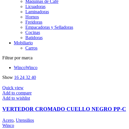
Máquinas de Café
Licuadoras
Laminadoras
Hornos
Freidoras
Empacadoras y Selladoras
Cocinas
Batidoras
Mobiliario
Carros
Filtrar por marca
Winco
Winco
Show
16
24
32
40
Quick view
Add to compare
Add to wishlist
VERTEDOR CROMADO CUELLO NEGRO PP-C
Acero
,
Utensilios
Winco