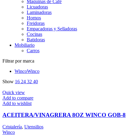
Máquinas de Café
Licuadoras
Laminadoras
Hornos
Freidoras
Empacadoras y Selladoras
Cocinas
Batidoras
Mobiliario
Carros
Filtrar por marca
Winco
Winco
Show
16
24
32
40
Quick view
Add to compare
Add to wishlist
ACEITERA/VINAGRERA 8OZ WINCO GOB-8
Cristalería
,
Utensilios
Winco