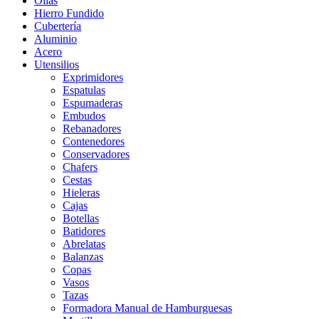
Ollas
Hierro Fundido
Cubertería
Aluminio
Acero
Utensilios
Exprimidores
Espatulas
Espumaderas
Embudos
Rebanadores
Contenedores
Conservadores
Chafers
Cestas
Hieleras
Cajas
Botellas
Batidores
Abrelatas
Balanzas
Copas
Vasos
Tazas
Formadora Manual de Hamburguesas