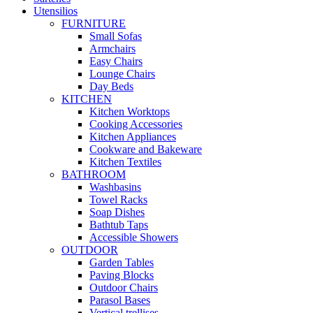
Utensilios
FURNITURE
Small Sofas
Armchairs
Easy Chairs
Lounge Chairs
Day Beds
KITCHEN
Kitchen Worktops
Cooking Accessories
Kitchen Appliances
Cookware and Bakeware
Kitchen Textiles
BATHROOM
Washbasins
Towel Racks
Soap Dishes
Bathtub Taps
Accessible Showers
OUTDOOR
Garden Tables
Paving Blocks
Outdoor Chairs
Parasol Bases
Vertical trellises