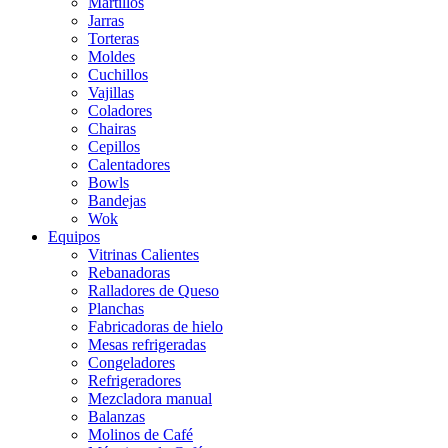
Martillos
Jarras
Torteras
Moldes
Cuchillos
Vajillas
Coladores
Chairas
Cepillos
Calentadores
Bowls
Bandejas
Wok
Equipos
Vitrinas Calientes
Rebanadoras
Ralladores de Queso
Planchas
Fabricadoras de hielo
Mesas refrigeradas
Congeladores
Refrigeradores
Mezcladora manual
Balanzas
Molinos de Café