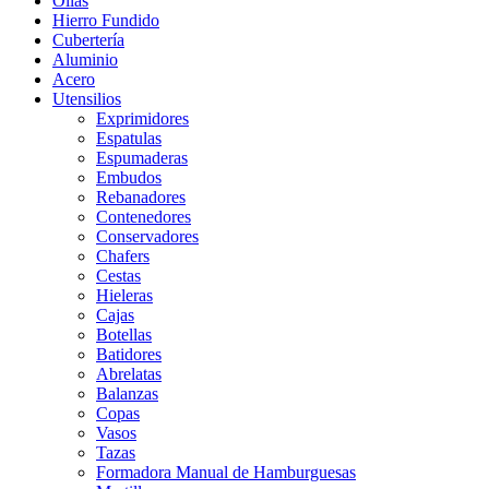
Ollas
Hierro Fundido
Cubertería
Aluminio
Acero
Utensilios
Exprimidores
Espatulas
Espumaderas
Embudos
Rebanadores
Contenedores
Conservadores
Chafers
Cestas
Hieleras
Cajas
Botellas
Batidores
Abrelatas
Balanzas
Copas
Vasos
Tazas
Formadora Manual de Hamburguesas