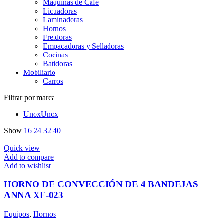
Máquinas de Café
Licuadoras
Laminadoras
Hornos
Freidoras
Empacadoras y Selladoras
Cocinas
Batidoras
Mobiliario
Carros
Filtrar por marca
Unox
Unox
Show
16
24
32
40
Quick view
Add to compare
Add to wishlist
HORNO DE CONVECCIÓN DE 4 BANDEJAS
ANNA XF-023
Equipos
,
Hornos