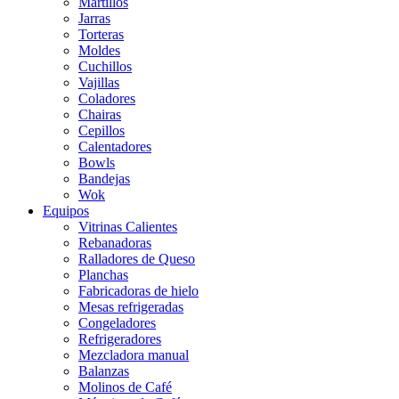
Martillos
Jarras
Torteras
Moldes
Cuchillos
Vajillas
Coladores
Chairas
Cepillos
Calentadores
Bowls
Bandejas
Wok
Equipos
Vitrinas Calientes
Rebanadoras
Ralladores de Queso
Planchas
Fabricadoras de hielo
Mesas refrigeradas
Congeladores
Refrigeradores
Mezcladora manual
Balanzas
Molinos de Café