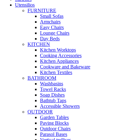
Utensilios
FURNITURE
Small Sofas
Armchairs
Easy Chairs
Lounge Chairs
Day Beds
KITCHEN
Kitchen Worktops
Cooking Accessories
Kitchen Appliances
Cookware and Bakeware
Kitchen Textiles
BATHROOM
Washbasins
Towel Racks
Soap Dishes
Bathtub Taps
Accessible Showers
OUTDOOR
Garden Tables
Paving Blocks
Outdoor Chairs
Parasol Bases
Vertical trellises