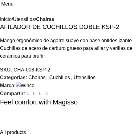
Menu
Inicio
Utensilios
Chairas
AFILADOR DE CUCHILLOS DOBLE KSP-2
Mango ergonómico de agarre suave con base antideslizante
Cuchillas de acero de carburo grueso para afilar y varillas de
cerámica para bruñir
SKU:
CHA-008-KSP-2
Categorías:
Chairas
,
Cuchillos
,
Utensilios
Marca:
Compartir:
Feel comfort with Magisso
Himenaeos parturient nam a justo placerat lorem erat pretium a
fusce pharetra pretium enim.
All products