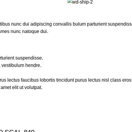
us nunc dui adipiscing convallis bulum parturient suspendisse p
fames nunc natoque dui.
rturient suspendisse.
a vestibulum hendre.
s lectus faucibus lobortis tincidunt purus lectus nisl class ero
met elit ut volutpat.