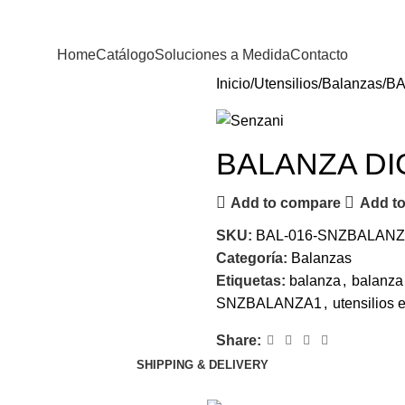
Home
Catálogo
Soluciones a Medida
Contacto
Inicio
Utensilios
Balanzas
BA
BALANZA DI
Add to compare
Add to
SKU:
BAL-016-SNZBALAN
Categoría:
Balanzas
Etiquetas:
balanza
,
balanza 
SNZBALANZA1
,
utensilios e
Share:
SHIPPING & DELIVERY