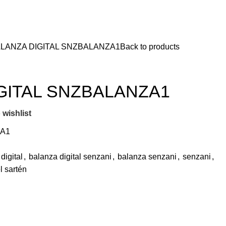
LANZA DIGITAL SNZBALANZA1
Back to products
GITAL SNZBALANZA1
 wishlist
ZA1
digital
,
balanza digital senzani
,
balanza senzani
,
senzani
,
l sartén