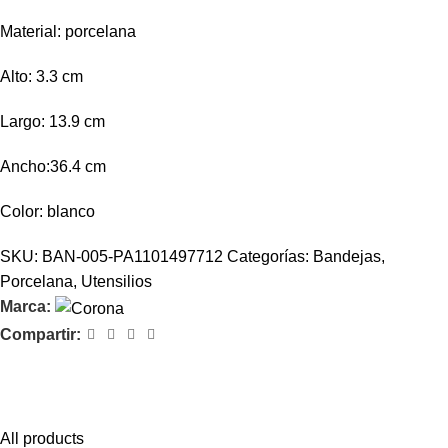
Material: porcelana
Alto: 3.3 cm
Largo: 13.9 cm
Ancho:36.4 cm
Color: blanco
SKU:
BAN-005-PA1101497712
Categorías:
Bandejas
,
Porcelana
,
Utensilios
Marca:
Compartir:
Feel comfort with Magisso
Himenaeos parturient nam a justo placerat lorem erat pretium a
fusce pharetra pretium enim.
All products